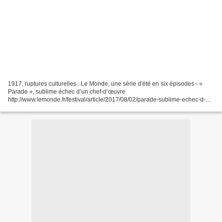
1917, ruptures culturelles : Le Monde, une série d'été en six épisodes - «
Parade », sublime échec d’un chef-d’œuvre
http://www.lemonde.fr/festival/article/2017/08/02/parade-sublime-echec-d-
un-chef-d-oeuvre_5167649_4415198.html - Malevitch, un carré noir...