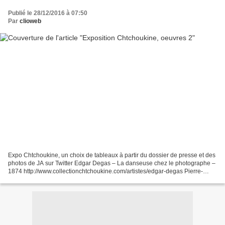
Publié le 28/12/2016 à 07:50
Par
clioweb
Expo Chtchoukine, un choix de tableaux à partir du dossier de presse et des
photos de JA sur Twitter Edgar Degas – La danseuse chez le photographe –
1874 http://www.collectionchtchoukine.com/artistes/edgar-degas Pierre-
Auguste Renoir, Dame en noir, vers...