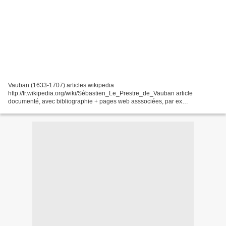
Vauban (1633-1707) articles wikipedia
http://fr.wikipedia.org/wiki/Sébastien_Le_Prestre_de_Vauban article
documenté, avec bibliographie + pages web asssociées, par ex
http://fr.wikipedia.org/wiki/Réseau_des_sites_majeurs_de_Vauban +
reproductions par...