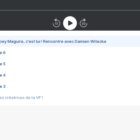
bey Maguire, c'est lui ! Rencontre avec Damien Witecka
e 6
e 5
e 4
e 3
s créatrices de la VF !
e 2
e 1
e Mektoub My Love arrive enfin ! Rencontre avec Shaïn Boumedine et Sal