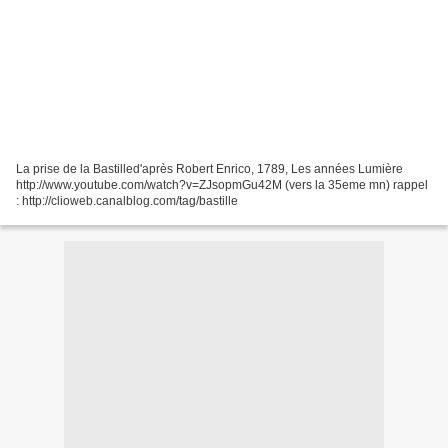
La prise de la Bastilled'après Robert Enrico, 1789, Les années Lumière
http://www.youtube.com/watch?v=ZJsopmGu42M (vers la 35eme mn) rappel
: http://clioweb.canalblog.com/tag/bastille