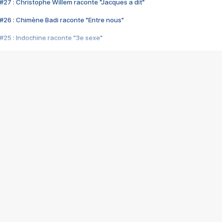
#27 : Christophe Willem raconte "Jacques a dit"
#26 : Chimène Badi raconte "Entre nous"
#25 : Indochine raconte "3e sexe"
#24 : Zaho raconte "C'est chelou"
#23 : Patrick Bruel raconte "Au café des délices"
#22 : Kyo raconte "Le chemin"
#21 : Nolwenn Leroy raconte "Cassé"
#20 : Patrick Hernandez raconte "Born to be alive"
#19 : Lorie raconte "Près de moi"
#18 : Michael Jones raconte "A nos actes manqués" (avec Jean-Jacque
#17 : Khaled raconte "Aïcha"
#16 : Corneille raconte "Parce qu'on vient de loin"
#15 : Indochine raconte "L'aventurier"