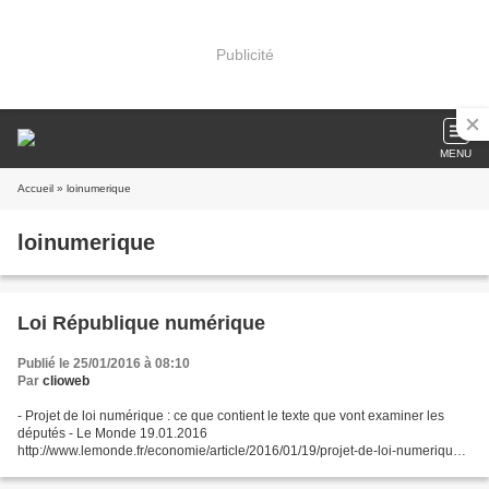
Publicité
MENU
Accueil
» loinumerique
loinumerique
Loi République numérique
Publié le 25/01/2016 à 08:10
Par
clioweb
- Projet de loi numérique : ce que contient le texte que vont examiner les
députés - Le Monde 19.01.2016
http://www.lemonde.fr/economie/article/2016/01/19/projet-de-loi-numerique-
ce-que-contient-le-texte-que-vontexaminer-les-
deputes_4849704_3234.html...