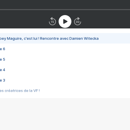
bey Maguire, c'est lui ! Rencontre avec Damien Witecka
e 6
e 5
e 4
e 3
s créatrices de la VF !
e 2
e 1
e Mektoub My Love arrive enfin ! Rencontre avec Shaïn Boumedine et Sal