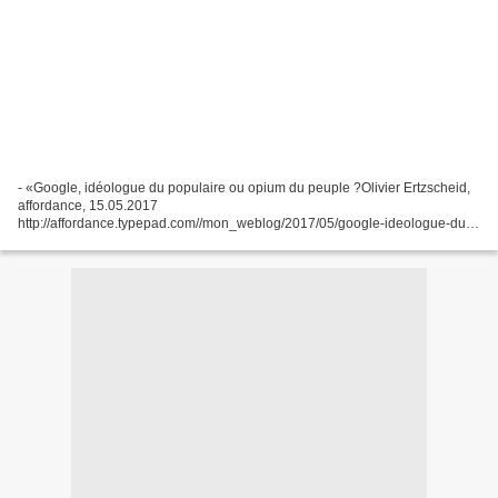
- «Google, idéologue du populaire ou opium du peuple ?Olivier Ertzscheid,
affordance, 15.05.2017
http://affordance.typepad.com//mon_weblog/2017/05/google-ideologue-du-
populaire-ou-opium-du-peuple.html « Cela a recommencé. Une nouvelle
fois. Lorsqu'on...