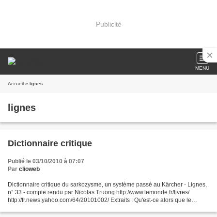
Publicité
MENU
Accueil
» lignes
lignes
Dictionnaire critique
Publié le 03/10/2010 à 07:07
Par
clioweb
Dictionnaire critique du sarkozysme, un système passé au Kärcher - Lignes,
n° 33 - compte rendu par Nicolas Truong http://www.lemonde.fr/livres/
http://fr.news.yahoo.com/64/20101002/ Extraits : Qu'est-ce alors que le
sarkozysme ?Un volontarisme ? Un bonapartisme...