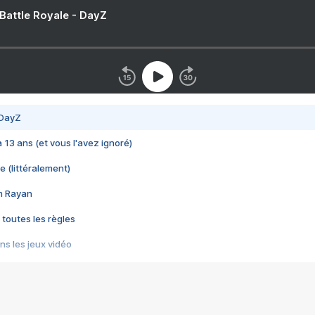
 Battle Royale - DayZ
 DayZ
 a 13 ans (et vous l'avez ignoré)
e (littéralement)
im Rayan
 toutes les règles
s les jeux vidéo
us choquant de Rockstar ? - Le scandale BULLY
e plus moche de Steam