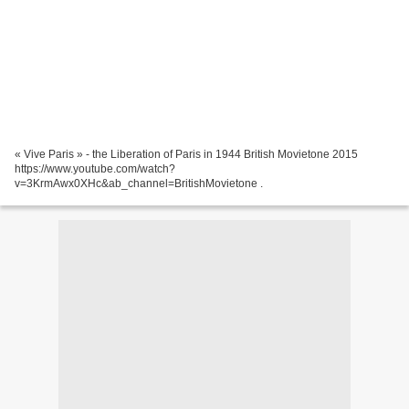
« Vive Paris » - the Liberation of Paris in 1944 British Movietone 2015
https://www.youtube.com/watch?
v=3KrmAwx0XHc&ab_channel=BritishMovietone .