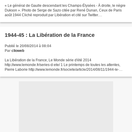
« Le général de Gaulle descendant les Champs-Élysées - À droite, le nègre
Dukson ». Photo de Serge de Sazo citée par René Dunan, Ceux de Paris
août 1944 Cliché reproduit par Libération et cité sur Twitter.
https://twitter.com/libe/status/502353902831169536...
1944-45 : La Libération de la France
Publié le 20/08/2014 à 08:04
Par
clioweb
La Libération de la France, Le Monde série d'été 2014
http://www.lemonde.fr/series-d-ete/ 1 Le printemps de toutes les attentes,
Pierre Laborie http://www.lemonde.fr/societe/article/2014/08/11/1944-le-
printemps-de-toutes-les-attentes_4469808_3224.html...