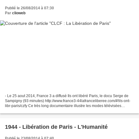
Publié le 26/08/2014 à 07:30
Par
clioweb
- Le 25 aout 2014, France 3 a diffusé Ils ont libéré Paris, le docu Serge de
Sampigny (93 minutes) http://www.france3-44lafranceliberee.com/#!ils-ont-
libr-paris/czfy Ce très long documentaire illustre les modes télévisées
actuelles : de la colorisation...
1944 - Libération de Paris - L'Humanité
Publié le 23/08/2014 à 07:40