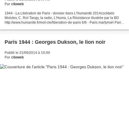
Par
clioweb
1944 - La Libération de Paris - dossier dans L'Humanité 2014cocktails
Molotov, C. Rol-Tangy, la radio, L'Huma, La Résistance illustrée par la BD
http://www.humanite.fr/mot-cle/liberation-de-paris 6/6 - Paris martyrisé! Paris
libéré !http://www.humanite.fr/paris-martyrise-paris-libere-5499055/9...
Paris 1944 : Georges Dukson, le lion noir
Publié le 21/08/2014 à 10:00
Par
clioweb