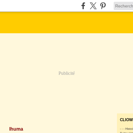
Publicité
CLIOW
lhuma
- - - Histo