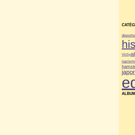
CATÉG
deporta
his
a
Vichy
nazism
hamste
japo
e
ALBUM