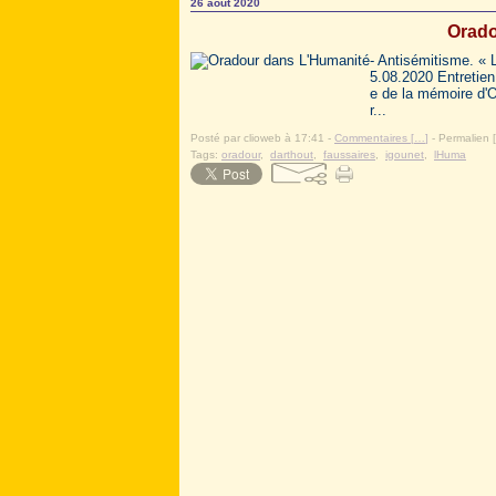
26 août 2020
Orado
- Antisémitisme. « 
5.08.2020 Entretien
e de la mémoire d'O
r...
Posté par clioweb à 17:41 -
Commentaires [
…
]
- Permalien [
Tags:
oradour
,
darthout
,
faussaires
,
igounet
,
lHuma