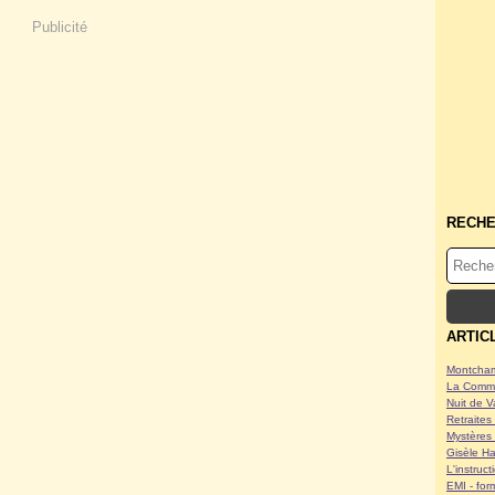
Publicité
RECH
ARTIC
Montcham
La Commu
Nuit de V
Retraites 
Mystères 
Gisèle Ha
L'instruc
EMI - form