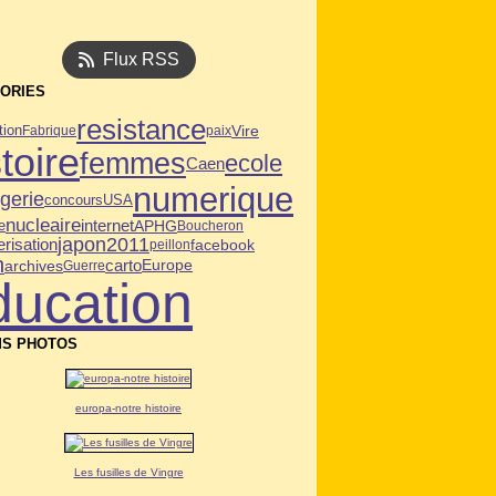
Flux RSS
ORIES
resistance
tion
Vire
Fabrique
paix
toire
femmes
ecole
Caen
numerique
lgerie
USA
concours
nucleaire
internet
APHG
e
Boucheron
japon2011
risation
facebook
peillon
n
archives
carto
Europe
Guerre
ducation
S PHOTOS
europa-notre histoire
Les fusilles de Vingre