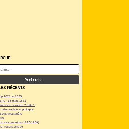
ERCHE
LES RÉCENTS
p 2022 et 2023
ne - 18 mars 1871
arennes : evasion ? fuite ?
: crise sociale et politique
d'Archives arrête
limi
tion des conjoints (1816-1988)
er l'esprit critique