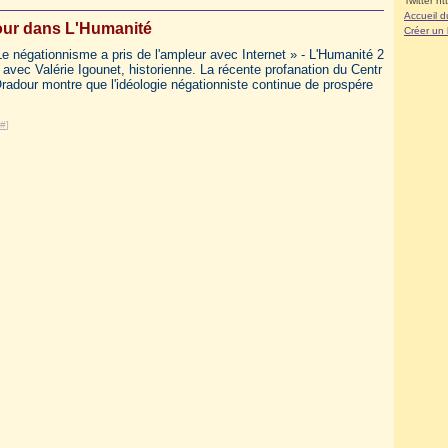
Twitter ht
Accueil d
ur dans L'Humanité
Créer un
Le négationnisme a pris de l'ampleur avec Internet » - L'Humanité 2
 avec Valérie Igounet, historienne. La récente profanation du Centr
radour montre que l'idéologie négationniste continue de prospére
#
]