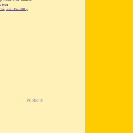
tp://twitter.com/clioweb2/
u blog
 blog avec CanalBlog
Publicité