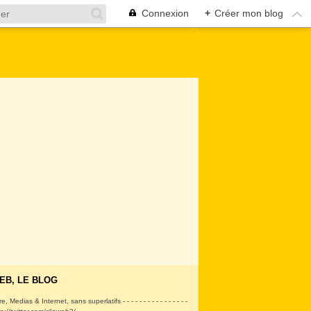
Connexion
+
Créer mon blog
EB, LE BLOG
ire, Medias & Internet, sans superlatifs - - - - - - - - - - - - - - - -