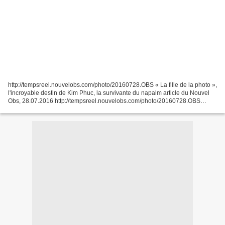
http://tempsreel.nouvelobs.com/photo/20160728.OBS « La fille de la photo »,
l'incroyable destin de Kim Phuc, la survivante du napalm article du Nouvel
Obs, 28.07.2016 http://tempsreel.nouvelobs.com/photo/20160728.OBS
rappels - Phan Thi Kim Phuc L'enfant...