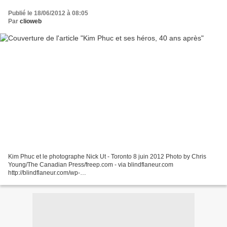
Publié le 18/06/2012 à 08:05
Par
clioweb
Kim Phuc et le photographe Nick Ut - Toronto 8 juin 2012 Photo by Chris
Young/The Canadian Press/freep.com - via blindflaneur.com
http://blindflaneur.com/wp-
content/uploads/2012/06/kim_phuc_nick_ut_060812.jpg La photo en noir et
blanc prise par Nick Ut...