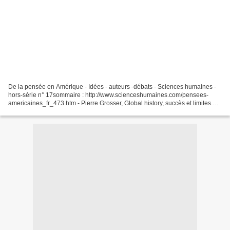
De la pensée en Amérique - Idées - auteurs -débats - Sciences humaines -
hors-série n° 17sommaire : http://www.scienceshumaines.com/pensees-
americaines_fr_473.htm - Pierre Grosser, Global history, succès et limites.
L'histoire connectée a progressé, en...