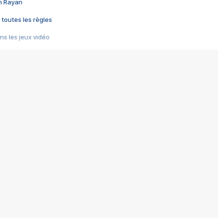
im Rayan
 toutes les règles
s les jeux vidéo
us choquant de Rockstar ? - Le scandale BULLY
e plus moche de Steam
du RÊVE tourne au CAUCHEMAR
pendant 8 heures
it… à tort
umiliés par un jeu vidéo
ire - Final Fantasy 8
ti un empire - Age of Empires
story DOFUS
tard, il crée l'un des pires jeux de tous les temps, MindsEye.