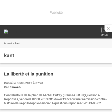
Publicité
MENU
Accueil
» kant
kant
La liberté et la punition
Publié le 06/08/2013 à 07:41
Par
clioweb
Contrehistoire de la philo de Michel Onfray (France-Culture)Questions-
Réponses, vendredi 02.08.2013 http://www.franceculture.fr/emission-contre-
histoire-de-la-philosophie-saison-11-questions-reponses-1-2013-08-02
http://media.radiofrance-podcast.net/podcast09/12526-02.08.2013-
ITEMA_20507720-0.mp3...