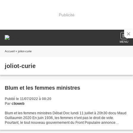
Publicité
MENU
Accueil
» joliot-curie
joliot-curie
Blum et les femmes ministres
Publié le 11/07/2022 à 08:20
Par
clioweb
Blum et les femmes ministres Débat Doc lundi 11 juillet à 20h30 docu Maud
Guillaumin 2020 En juin 1936, les femmes n'ont pas le droit de vote.
Pourtant, le tout nouveau gouvernement du Front Populaire annonce
l’arrivée de trois d'entre elles, en qualité...