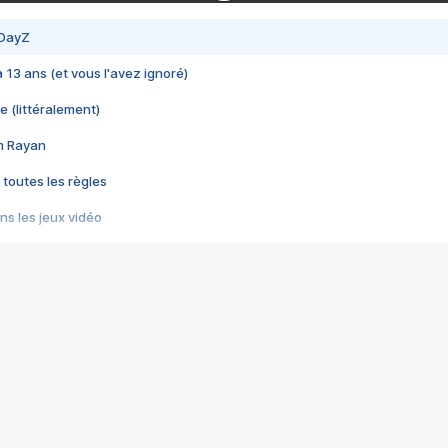
 DayZ
 a 13 ans (et vous l'avez ignoré)
e (littéralement)
im Rayan
 toutes les règles
s les jeux vidéo
us choquant de Rockstar ? - Le scandale BULLY
e plus moche de Steam
du RÊVE tourne au CAUCHEMAR
pendant 8 heures
it… à tort
umiliés par un jeu vidéo