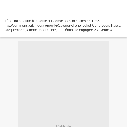
Irène Joliot-Curie à la sortie du Conseil des ministres en 1936
http://commons.wikimedia.org/wiki/Category:Irène_Joliot-Curie Louis-Pascal
Jacquemond, « Irene Joliot-Curie, une féministe engagée ? » Genre &
Histoire 11 | Automne 2012 - http://genrehistoire.revues.org/1796...
Publicité