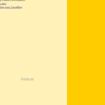
tp://twitter.com/clioweb2/
u blog
 blog avec CanalBlog
Publicité