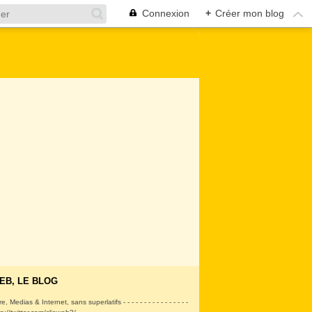
Connexion
+
Créer mon blog
EB, LE BLOG
ire, Medias & Internet, sans superlatifs - - - - - - - - - - - - - - - -