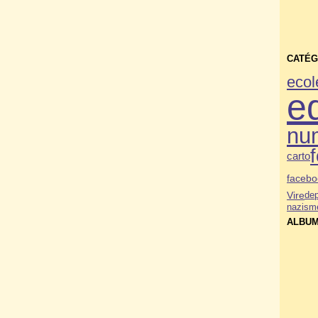
CATÉG
ecol
e
nu
carto
facebo
Vire
dep
nazism
ALBUM