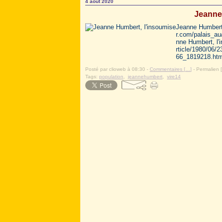
4 août 2020
Jeanne
Jeanne Humbert (
r.com/palais_au
nne Humbert, l'
rticle/1980/06/
66_1819218.html
Posté par clioweb à 08:30 -
Commentaires [
…
]
- Permalien [
Tags:
population
,
jeannehumbert
,
vire14