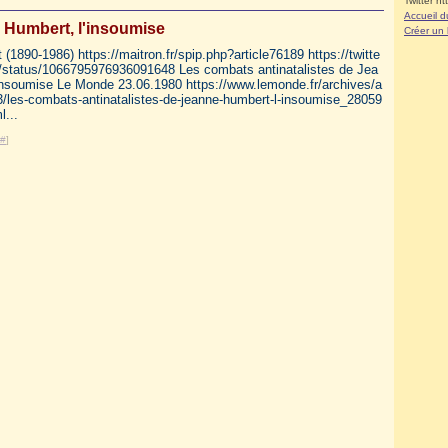
Twitter ht
Accueil d
 Humbert, l'insoumise
Créer un
1890-1986) https://maitron.fr/spip.php?article76189 https://twitte
/status/1066795976936091648 Les combats antinatalistes de Jea
insoumise Le Monde 23.06.1980 https://www.lemonde.fr/archives/a
23/les-combats-antinatalistes-de-jeanne-humbert-l-insoumise_28059
...
#
]