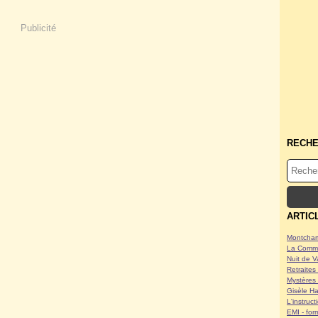
Publicité
RECH
ARTIC
Montcham
La Commu
Nuit de V
Retraites 
Mystères 
Gisèle Ha
L'instruc
EMI - form