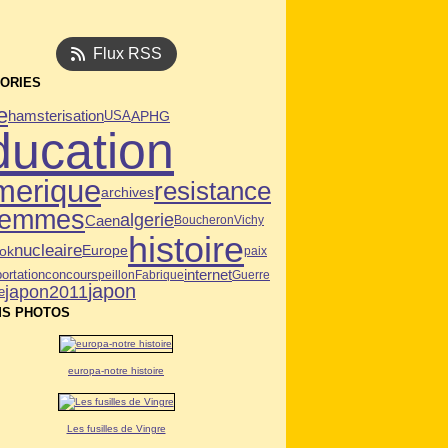
Flux RSS
ORIES
e
hamsterisation
USA
APHG
ducation
merique
resistance
archives
femmes
algerie
Caen
Boucheron
Vichy
histoire
nucleaire
ok
Europe
paix
ortation
internet
concours
peillon
Fabrique
Guerre
japon
japon2011
e
S PHOTOS
europa-notre histoire
Les fusilles de Vingre