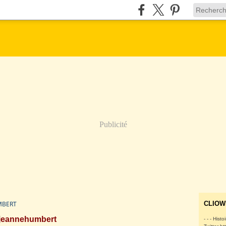
Publicité
MBERT
CLIOW
jeannehumbert
- - - Histo