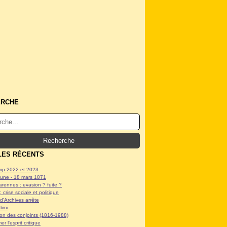
ERCHE
LES RÉCENTS
p 2022 et 2023
ne - 18 mars 1871
arennes : evasion ? fuite ?
: crise sociale et politique
d'Archives arrête
limi
tion des conjoints (1816-1988)
er l'esprit critique