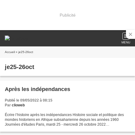
Publicité
MENU
Accueil
» je25-26oct
je25-26oct
Après les indépendances
Publié le 09/05/2022 à 08:15
Par
clioweb
Écrire l’histoire après les indépendances Histoire sociale et politique des
mondes historiens en Afrique subsaharienne depuis les années 1960
Journées d'études Paris, mardi 25 - mercredi 26 octobre 2022
https://calenda.org/976740 Axe 1. Saisir les trajectoires...