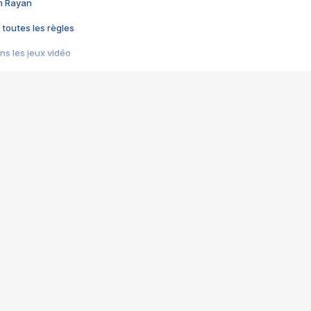
im Rayan
 toutes les règles
s les jeux vidéo
us choquant de Rockstar ? - Le scandale BULLY
e plus moche de Steam
du RÊVE tourne au CAUCHEMAR
pendant 8 heures
it… à tort
umiliés par un jeu vidéo
ire - Final Fantasy 8
ti un empire - Age of Empires
story DOFUS
tard, il crée l'un des pires jeux de tous les temps, MindsEye.