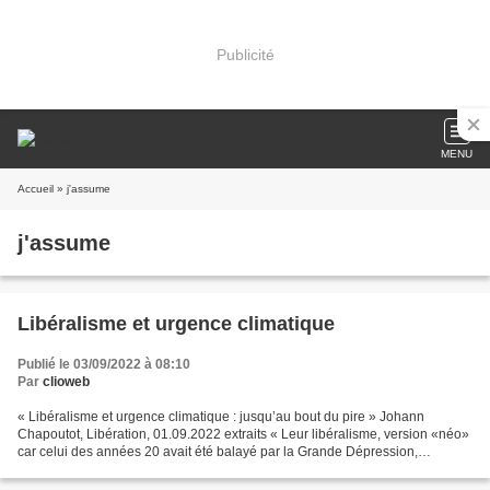
Publicité
MENU
Accueil
» j'assume
j'assume
Libéralisme et urgence climatique
Publié le 03/09/2022 à 08:10
Par
clioweb
« Libéralisme et urgence climatique : jusqu’au bout du pire » Johann
Chapoutot, Libération, 01.09.2022 extraits « Leur libéralisme, version «néo»
car celui des années 20 avait été balayé par la Grande Dépression,
triomphe et échoue comme jamais aujourd’hui...