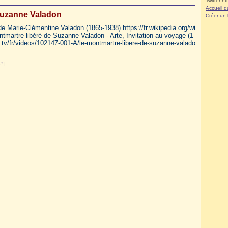
Twitter ht
Accueil d
uzanne Valadon
Créer un
 Marie-Clémentine Valadon (1865-1938) https://fr.wikipedia.org/wi
martre libéré de Suzanne Valadon - Arte, Invitation au voyage (1
e.tv/fr/videos/102147-001-A/le-montmartre-libere-de-suzanne-valado
#
]