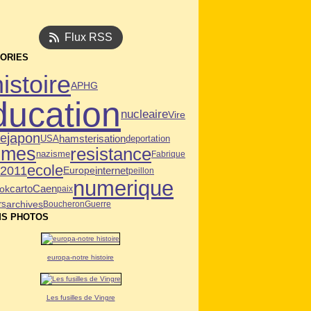
Flux RSS
ORIES
histoire
APHG
ducation
nucleaire
Vire
japon
ie
USA
hamsterisation
deportation
mmes
resistance
nazisme
Fabrique
ecole
n2011
internet
Europe
peillon
numerique
Caen
ok
carto
paix
archives
rs
Boucheron
Guerre
S PHOTOS
europa-notre histoire
Les fusilles de Vingre