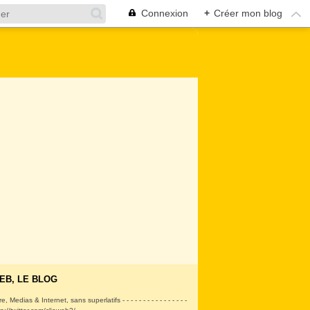
Connexion
+
Créer mon blog
EB, LE BLOG
ire, Medias & Internet, sans superlatifs - - - - - - - - - - - - - - - -