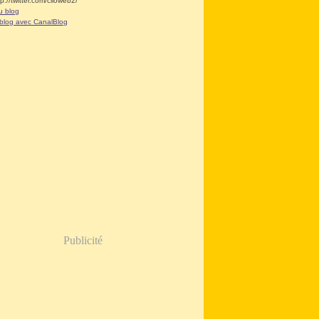
tp://twitter.com/clioweb2/
u blog
 blog avec CanalBlog
Publicité