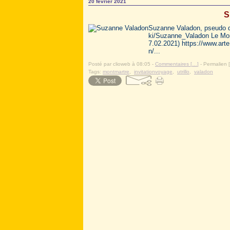
20 février 2021
S
Suzanne Valadon, pseudo de
ki/Suzanne_Valadon Le Mont
7.02.2021) https://www.art
n/...
Posté par clioweb à 08:05 -
Commentaires [
…
]
- Permalien [
Tags:
montmartre
,
invitationvoyage
,
utrillo
,
valadon