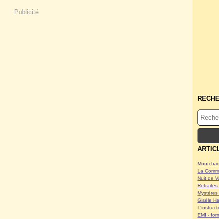
Publicité
RECH
ARTIC
Montcham
La Commu
Nuit de V
Retraites 
Mystères 
Gisèle Ha
L'instruc
EMI - form