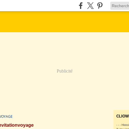
Publicité
NVOYAGE
CLIOW
nvitationvoyage
- - - Histo