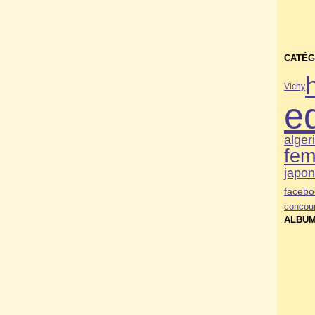
CATÉG
Vichy
e
alger
fe
japo
facebo
concou
ALBUM