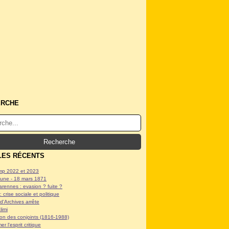
ERCHE
LES RÉCENTS
p 2022 et 2023
ne - 18 mars 1871
arennes : evasion ? fuite ?
: crise sociale et politique
d'Archives arrête
limi
tion des conjoints (1816-1988)
er l'esprit critique