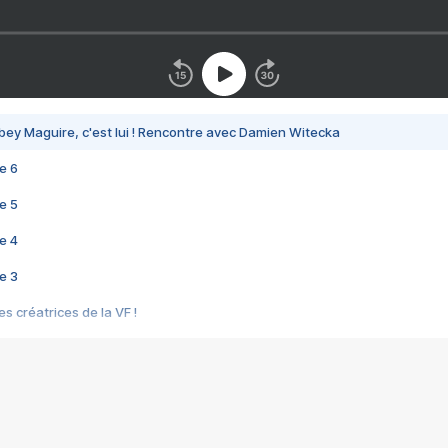
bey Maguire, c'est lui ! Rencontre avec Damien Witecka
e 6
e 5
e 4
e 3
s créatrices de la VF !
e 2
e 1
e Mektoub My Love arrive enfin ! Rencontre avec Shaïn Boumedine et Sal