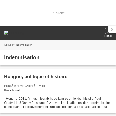
Publicité
MENU
Accueil
» indemnisation
indemnisation
Hongrie, politique et histoire
Publié le 17/05/2011 à 07:30
Par
clioweb
- Hongrie: 2011, Annus miserabilis de la mise en loi de l’histoire Paul
Gradvohl, U Nancy 2 - source E.A., cvuh La situation est donc contradictoire
et incertaine. Le gouvernement caresse l’opinion la plus nationaliste - qui
croit qu’il y a plus de 50%...