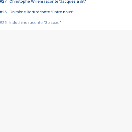
#27 : Christophe Willem raconte "Jacques a dit"
#26 : Chimène Badi raconte "Entre nous"
#25 : Indochine raconte "3e sexe"
#24 : Zaho raconte "C'est chelou"
#23 : Patrick Bruel raconte "Au café des délices"
#22 : Kyo raconte "Le chemin"
#21 : Nolwenn Leroy raconte "Cassé"
#20 : Patrick Hernandez raconte "Born to be alive"
#19 : Lorie raconte "Près de moi"
#18 : Michael Jones raconte "A nos actes manqués" (avec Jean-Jacque
#17 : Khaled raconte "Aïcha"
#16 : Corneille raconte "Parce qu'on vient de loin"
#15 : Indochine raconte "L'aventurier"