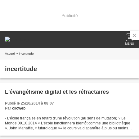
Publicité
MENU
Accueil
» incertitude
incertitude
L'évangélisme digital et les réfractaires
Publié le 25/10/2014 à 08:07
Par
clioweb
- L'école française en retard d'une révolution (au sens de mutation) ? Le
Monde 09.10.2014 « L’école fonctionnera bientôt comme une bibliothèque
». John Mahaffie, « futurologue »« le cours va disparaître à plus ou moins
brève échéance, même s’il restera...