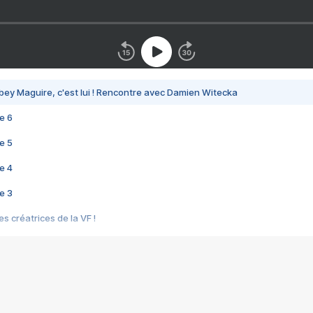
bey Maguire, c'est lui ! Rencontre avec Damien Witecka
e 6
e 5
e 4
e 3
s créatrices de la VF !
e 2
e 1
e Mektoub My Love arrive enfin ! Rencontre avec Shaïn Boumedine et Sal