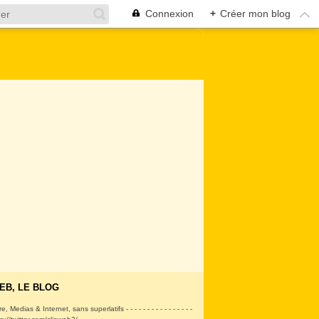
Connexion
+
Créer mon blog
EB, LE BLOG
ire, Medias & Internet, sans superlatifs - - - - - - - - - - - - - - - -