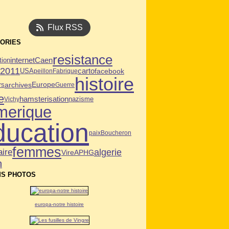
Flux RSS
ORIES
resistance
Caen
tion
internet
n2011
USA
carto
facebook
peillon
Fabrique
histoire
archives
Europe
rs
Guerre
e
hamsterisation
Vichy
nazisme
merique
ducation
paix
Boucheron
femmes
algerie
aire
Vire
APHG
n
S PHOTOS
europa-notre histoire