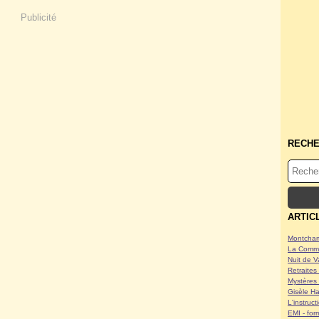
Publicité
RECH
ARTIC
Montcham
La Commu
Nuit de V
Retraites 
Mystères 
Gisèle Ha
L'instruc
EMI - form