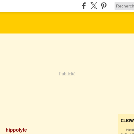
Publicité
CLIOW
hippolyte
- - - Histo