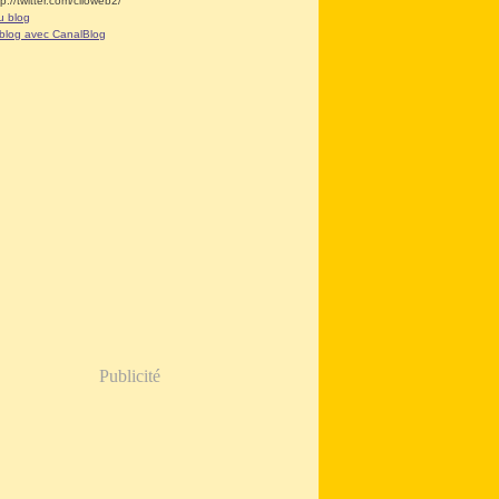
tp://twitter.com/clioweb2/
u blog
 blog avec CanalBlog
Publicité