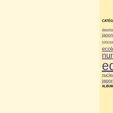
CATÉG
deporta
japo
concou
ecol
nu
e
nucle
japo
ALBUM