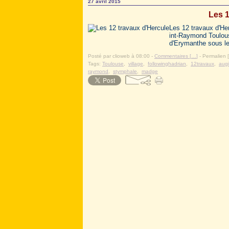
27 avril 2015
Les 1
Les 12 travaux d'Her
int-Raymond Toulous
d'Erymanthe sous les
Posté par clioweb à 08:00 -
Commentaires [
…
]
- Permalien [
Tags:
Toulouse
,
village
,
followinghadrian
,
12travaux
,
aug
raymond
,
stymphale
,
madge