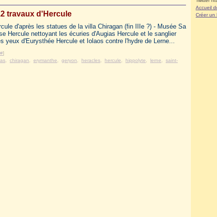
Twitter ht
Accueil d
2 travaux d'Hercule
Créer un
cule d'après les statues de la villa Chiragan (fin IIIe ?) - Musée Sa
e Hercule nettoyant les écuries d'Augias Hercule et le sanglier
 yeux d'Eurysthée Hercule et Iolaos contre l'hydre de Lerne...
#
]
ias
,
chiragan
,
erymanthe
,
geryon
,
heracles
,
hercule
,
hippolyte
,
lerne
,
saint-