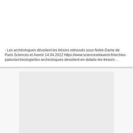
- Les archéologues dévoilent les trésors retrouvés sous Notre-Dame de
Paris Sciences et Avenir 14.04.2022 https://www.sciencesetavenir.fr/archeo-
paleo/archeologie/les-archeologues-devoilent-en-details-les-tresors-
retrouves-sous-notre-dame-de-paris_162887...