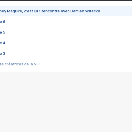
bey Maguire, c'est lui ! Rencontre avec Damien Witecka
e 6
e 5
e 4
e 3
s créatrices de la VF !
e 2
e 1
e Mektoub My Love arrive enfin ! Rencontre avec Shaïn Boumedine et Sal
i : après Toni en famille
elle réalise le bouleversant Dites lui que je l'aime
ais ! Rencontre autour de Vie privée de Rebecca Zlotowski