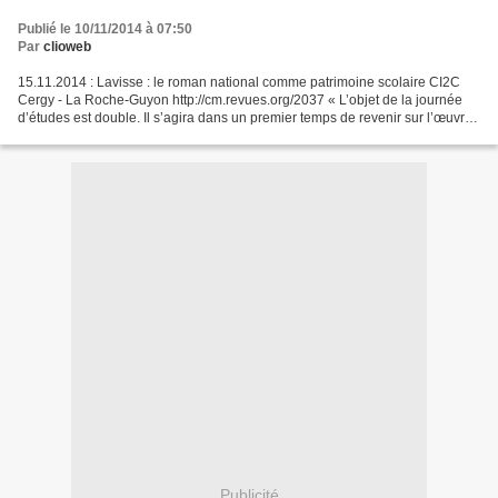
Publié le 10/11/2014 à 07:50
Par
clioweb
15.11.2014 : Lavisse : le roman national comme patrimoine scolaire CI2C
Cergy - La Roche-Guyon http://cm.revues.org/2037 « L’objet de la journée
d’études est double. Il s’agira dans un premier temps de revenir sur l’œuvre
de Lavisse à travers ses discours,...
Publicité