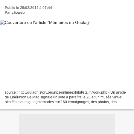
Publié le 25/02/2012 à 07:44
Par
clioweb
source : http://gulaghistory.org/nps/onlineexhibit/stalin/work.php - Un article
de Libération Le Mag signale un livre à paraître le 28 et un musée virtuel
http://museum.gulagmemories.eu/ 160 témoignages, des photos, des
archives privées et publiques,...