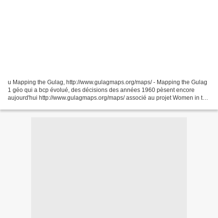
u Mapping the Gulag, http://www.gulagmaps.org/maps/ - Mapping the Gulag
1 géo qui a bcp évolué, des décisions des années 1960 pèsent encore
aujourd'hui http://www.gulagmaps.org/maps/ associé au projet Women in the
Russian Penal SystemJudith Pallot Oxford,...