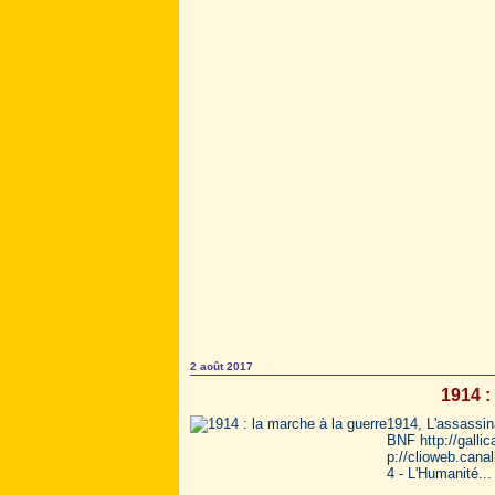
2 août 2017
1914 :
1914, L'assassina
BNF http://galli
p://clioweb.cana
4 - L'Humanité...