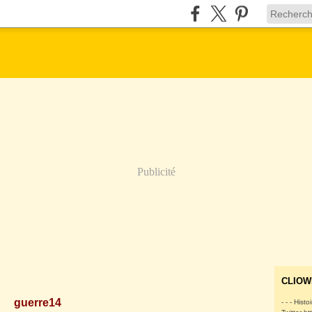
Publicité
CLIOW
guerre14
- - - Histo