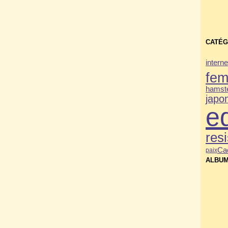
CATÉG
interne
fe
hamste
japo
e
res
Ca
paix
ALBUM