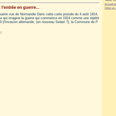
Twitter ht
Accueil d
 l'entrée en guerre...
Créer un
 guerre vue de Normandie Dans cette carte postale du 4 août 1914,
e qui imagine la guerre qui commence en 1914 comme une répétit
70 (l'invasion allemande, (un nouveau Sedan ?), la Commune de P
#
]