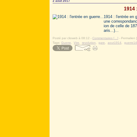
2 août 2017
1914 :
1914 : l'entrée en
une correspondanc
ion de celle de 18
aris...)...
Posté par clioweb à 08:12 -
Commentaires [
…
]
- Permalien [
Tags:
Guerre
,
Vire
,
revolution
,
gare
,
aout1914
,
guerre14