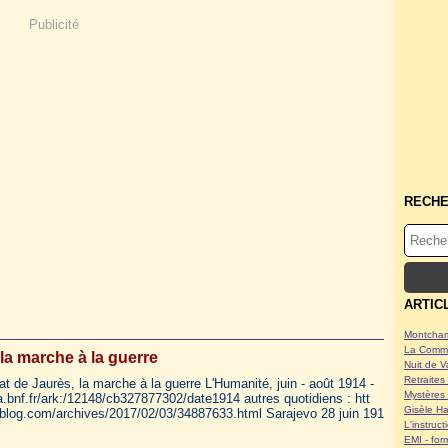
Publicité
RECH
ARTIC
Montcham
La Commu
 la marche à la guerre
Nuit de V
Retraites 
t de Jaurès, la marche à la guerre L'Humanité, juin - août 1914 -
Mystères 
ca.bnf.fr/ark:/12148/cb327877302/date1914 autres quotidiens : htt
Gisèle Ha
lblog.com/archives/2017/02/03/34887633.html Sarajevo 28 juin 191
L'instruc
EMI - form