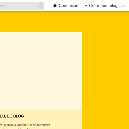
Connexion
+
Créer mon blog
EB, LE BLOG
ire, Medias & Internet, sans superlatifs - - - - - - - - - - - - - - - -