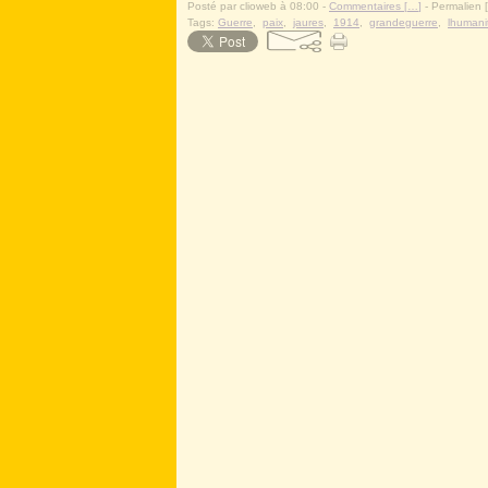
Posté par clioweb à 08:00 -
Commentaires [
…
]
- Permalien [
Tags:
Guerre
,
paix
,
jaures
,
1914
,
grandeguerre
,
lhumani