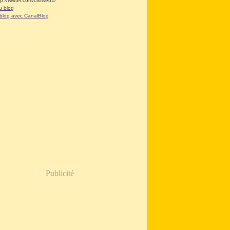
tp://twitter.com/clioweb2/
u blog
 blog avec CanalBlog
Publicité