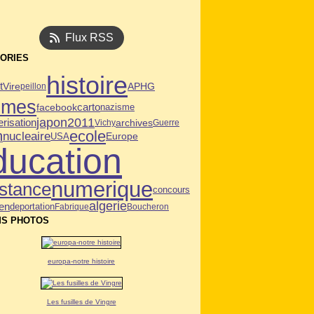
Flux RSS
ORIES
histoire
t
Vire
APHG
peillon
mmes
facebook
carto
nazisme
japon2011
risation
archives
Vichy
Guerre
ecole
n
nucleaire
USA
Europe
ducation
numerique
istance
concours
algerie
en
deportation
Fabrique
Boucheron
S PHOTOS
europa-notre histoire
Les fusilles de Vingre