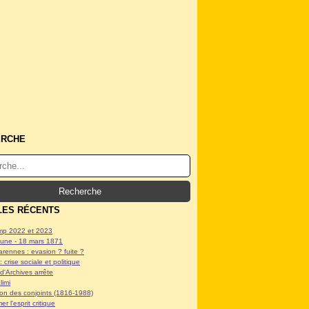
ERCHE
LES RÉCENTS
p 2022 et 2023
ne - 18 mars 1871
arennes : evasion ? fuite ?
: crise sociale et politique
d'Archives arrête
limi
tion des conjoints (1816-1988)
er l'esprit critique