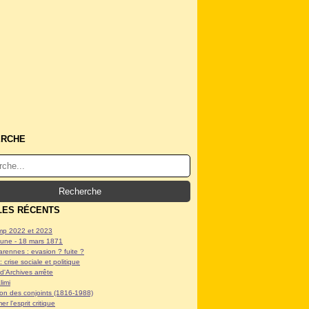
ERCHE
LES RÉCENTS
p 2022 et 2023
ne - 18 mars 1871
arennes : evasion ? fuite ?
: crise sociale et politique
d'Archives arrête
limi
tion des conjoints (1816-1988)
er l'esprit critique