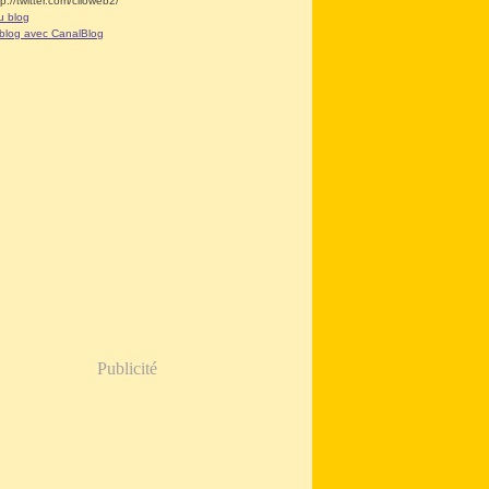
tp://twitter.com/clioweb2/
u blog
 blog avec CanalBlog
Publicité