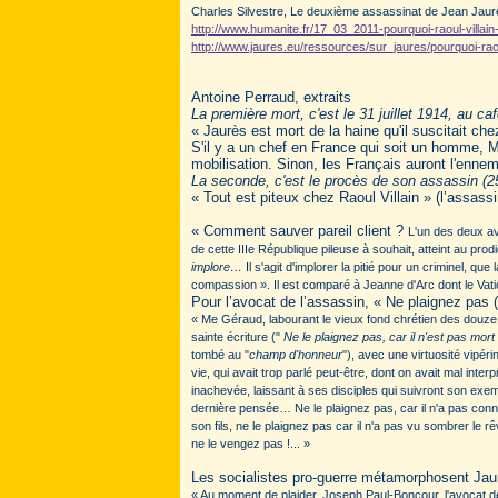
Charles Silvestre, Le deuxième assassinat de Jean Jaurè
http://www.humanite.fr/17_03_2011-pourquoi-raoul-villain-t
http://www.jaures.eu/ressources/sur_jaures/pourquoi-raoul-
Antoine Perraud, extraits
La première mort, c'est le 31 juillet 1914, au c
« Jaurès est mort de la haine qu'il suscitait ch
S'il y a un chef en France qui soit un homme, 
mobilisation. Sinon, les Français auront l'ennem
La seconde, c'est le procès de son assassin (
« Tout est piteux chez Raoul Villain » (l’assassi
« Comment sauver pareil client ?
L'un des deux av
de cette IIIe République pileuse à souhait, atteint au pro
implore…
Il s'agit d'implorer la pitié pour un criminel, qu
compassion ». Il est comparé à Jeanne d'Arc dont le Vati
Pour l’avocat de l’assassin, « Ne plaignez pas 
« Me Géraud, labourant le vieux fond chrétien des douze ju
sainte écriture ("
Ne le plaignez pas, car il n'est pas mo
tombé au "
champ d'honneur
"), avec une virtuosité vipéri
vie, qui avait trop parlé peut-être, dont on avait mal int
inachevée, laissant à ses disciples qui suivront son exemp
dernière pensée… Ne le plaignez pas, car il n'a pas conn
son fils, ne le plaignez pas car il n'a pas vu sombrer le r
ne le vengez pas !... »
Les socialistes pro-guerre métamorphosent Jau
« Au moment de plaider, Joseph Paul-Boncour, l'avocat de l