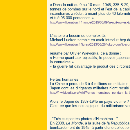
« Dans la nuit du 9 au 10 mars 1945, 335 B-29, 
tonnes de bombes sur le nord et l’est de la cap
incendiaires a réduit à néant plus de 40 kilomètre
et tué 95 000 personnes ».
http://www.liberation.fr/monde/2015/03/09/la-nuit-ou-les-
L'histoire a besoin de complexité.
Michael Lucken semble en avoir introduit bcp d
http://www.liberation.fr/livres/2013/06/26/tokyo-conflit-a
résumé par Olivier Wieviorka, cela donne :
« Ferme quant aux objectifs, le pouvoir japonais
la contrainte »
« la guerre fut davantage le produit des circons
Pertes humaines :
La Chine a perdu de 3 à 4 millions de militaires
Japon dont les dirigeants militaires n’ont recul
http://fr.wikipedia.org/wiki/Pertes_humaines_pendant_
Alors le Japon de 1937-1945 un pays victime ?
C’est ce que les nostalgiques du militarisme voud
- "Très suspectes photos d'Hiroshima..."
En 2008,
Le Monde
, à la suite de
la Repubblica
bombardement de 1945, à partir d’une collection