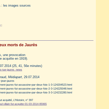
a : les images sources
#
]
eux morts de Jaurès
s, une provocation
e acquitte en 1919).
.07.2014 (25, 41, 56e minutes)
ils-tue-jaures_news
rraud,
Médiapart
, 29.07.2014
-jean-jaures
mment-jaures-fut-assassine-par-deux-fois-1-3-124204523.html
mment-jaures-fut-assassine-par-deux-fois-2-3-124225048.html
mment-jaures-fut-assassine-par-deux-fois-3-3-124232280.html
ut acquitté,
L’Histoire
, n° 397
oul-villain-fut-acquitte-01-03-2014-85965