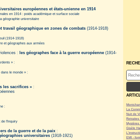
versitaires européennes et états-unienne en 1914
onales en 1914 : poids académique et surface sociale
 la géographie universitaire
et travail géographique en zones de combats
(1914-1918)
euil (1914-1918)
 terre et géographes aux armées
violences :
les géographes face à la guerre européenne
(1914-
rdents » :
RECH
n dans le monde » :
s les sacrifices »
:
opéennes
ARTIC
Montcham
he :
La Commu
Nuit de V
Retraites 
de l’Inquiry
Mystères 
Gisèle Ha
ers de la guerre et de la paix
:
L'instruc
géographies universitaires
(1918-1921)
EMI - form