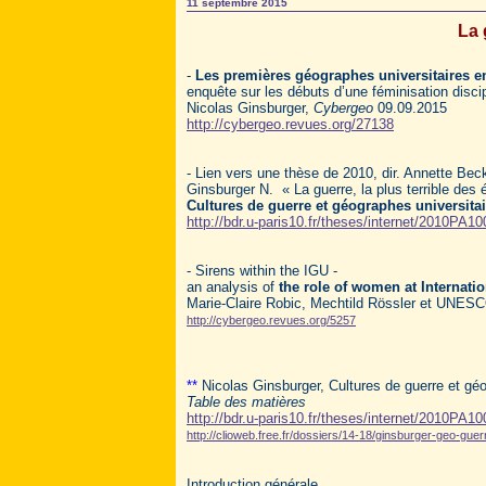
11 septembre 2015
La 
-
Les premières géographes universitaires e
enquête sur les débuts d’une féminisation discip
Nicolas Ginsburger,
Cybergeo
09.09.2015
http://cybergeo.revues.org/27138
- Lien vers une thèse de 2010, dir. Annette Bec
Ginsburger N. « La guerre, la plus terrible des 
Cultures de guerre et géographes universita
http://bdr.u-paris10.fr/theses/internet/2010PA1
- Sirens within the IGU -
an analysis of
the role of women at Internati
Marie-Claire Robic, Mechtild Rössler et UNE
http://cybergeo.revues.org/5257
**
Nicolas Ginsburger, Cultures de guerre et géo
Table des matières
http://bdr.u-paris10.fr/theses/internet/2010PA1
http://clioweb.free.fr/dossiers/14-18/ginsburger-geo-guer
Introduction générale