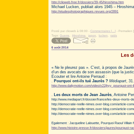
http://clioweb.free.fr/dossiers/39-45/hiroshima.htm
Michael Lucken, publiait alors 1945 – Hiroshim
http://etudesphotographiques.revues.org/2891
.
Posté par clioweb à 08:00 -
Commentaires [
…
]
- Permalien [
Tags:
Guerre
,
Hiroshima
,
japon
,
lucken
,
raids
6 août 2014
Les d
« Ne le pleurez pas ». C’est, à propos de Jaurè
d’un des avocats de son assassin (que la justic
Ecouter et lire Antoine Perraud :
.
Pourquoi ont-ils tué Jaurès ?
Médiapart
, 31
http://www.dailymotion.com/video/x22jhyy_pourquoi-ont-
.
Les deux morts de Jean Jaurès
, Antoine Pe
http://www.mediapart.fr/dossier/france/les-deux-morts-de
http://democratie-reelle-nimes.over-blog.com/article-co
http://democratie-reelle-nimes.over-blog.com/article-co
http://democratie-reelle-nimes.over-blog.com/article-co
Egalement :
Jacqueline Lalouette,
Pourquoi Raoul Villain f
http://www.histoire.presse.fr/dossiers/jaures/pourquoi-ra