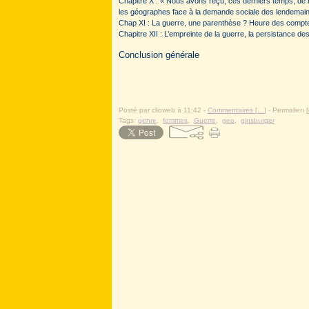
Chapitre X : « Nous avons reçu, ces derniers temps, de 
les géographes face à la demande sociale des lendemain
Chap XI : La guerre, une parenthèse ? Heure des comptes
Chapitre XII : L’empreinte de la guerre, la persistance des
Conclusion générale
.
Posté par clioweb à 11:42 -
Commentaires [
…
]
- Permalien [
Tags:
genre
,
femmes
,
Guerre
,
geo
,
ginsburger