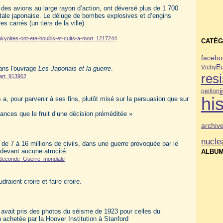
des avions au large rayon d’action, ont déversé plus de 1 700
itale japonaise. Le déluge de bombes explosives et d’engins
s carrés (un tiers de la ville)
tokyoites-ont-ete-bouillis-et-cuits-a-mort_1217244
CATÉG
facebo
E
Vichy
ans l'ouvrage
Les Japonais et la guerre
.
res
-part_913962
i
peillon
his
 a, pour parvenir à ses fins, plutôt misé sur la persuasion que sur
tances que le fruit d’une décision préméditée »
archiv
nucle
, de 7 à 16 millions de civils, dans une guerre provoquée par le
é devant aucune atrocité.
ALBUM
la_Seconde_Guerre_mondiale
raient croire et faire croire.
avait pris des photos du séisme de 1923 pour celles du
 achetée par la Hoover Institution à Stanford