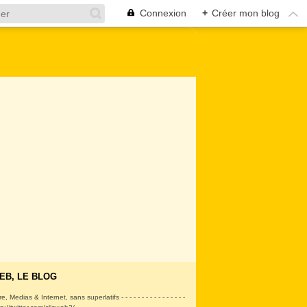
Connexion
+
Créer mon blog
EB, LE BLOG
ire, Medias & Internet, sans superlatifs - - - - - - - - - - - - - - - -