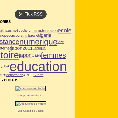
Flux RSS
ORIES
ecole
ok
hamsterisation
nazisme
Boucheron
algerie
carto
urope
concours
paix
numerique
istance
Vire
japon2011
nternet
Fabrique
toire
femmes
japon
Caen
education
es
USA
aire
deportation
APHG
Guerre
S PHOTOS
europa-notre histoire
Les fusilles de Vingre