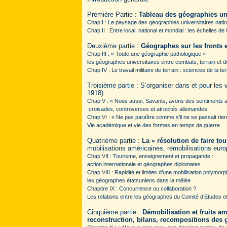
Première Partie :
Tableau des géographies uni
Chap I : Le paysage des géographies universitaires nati
Chap II : Entre local, national et mondial : les échelles de
Deuxième partie :
Géographes sur les fronts 
Chap III : « Toute une géographie pathologique » :
les géographes universitaires entre combats, terrain et d
Chap IV : Le travail militaire de terrain : sciences de la
Troisième partie : S’organiser dans et pour les 
1918)
Chap V : « Nous aussi, Savants, avons des sentiments a
croisades, controverses et atrocités allemandes
Chap VI : « Ne pas paraître comme s’il ne se passait rie
Vie académique et vie des formes en temps de guerre
Quatrième partie :
La « résolution de faire tou
mobilisations américaines, remobilisations eur
Chap VII : Tourisme, enseignement et propagande :
action internationale et géographes diplomates
Chap VIII : Rapidité et limites d’une mobilisation polymorp
les géographes étatsuniens dans la mêlée
Chapitre IX : Concurrence ou collaboration ?
Les relations entre les géographes du Comité d’Etudes et 
Cinquième partie :
Démobilisation et fruits am
reconstruction, bilans, recompositions des 