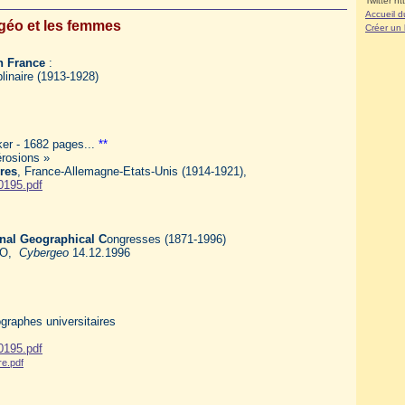
Twitter ht
Accueil d
géo et les femmes
Créer un
n France
:
linaire (1913-1928)
ker - 1682 pages...
**
érosions »
ires
, France-Allemagne-Etats-Unis (1914-1921),
00195.pdf
onal Geographical C
ongresses (1871-1996)
SCO,
Cybergeo
14.12.1996
graphes universitaires
00195.pdf
re.pdf