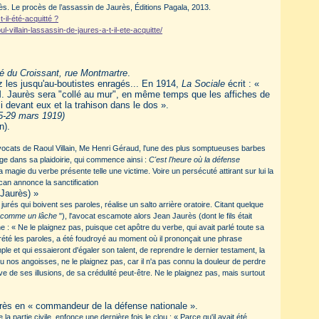
s. Le procès de l’assassin de Jaurès, Éditions Pagala, 2013.
-il-été-acquitté ?
villain-lassassin-de-jaures-a-t-il-ete-acquitte/
afé du Croissant, rue Montmartre
.
ez les jusqu'au-boutistes enragés... En 1914,
La Sociale
écrit : «
M. Jaurès sera "collé au mur", en même temps que les affiches de
i devant eux et la trahison dans le dos ».
25-29 mars 1919)
n).
ocats de Raoul Villain, Me Henri Géraud, l'une des plus somptueuses barbes
dige dans sa plaidoirie, qui commence ainsi :
C'est l'heure où la défense
e la magie du verbe présente telle une victime. Voire un persécuté attirant sur lui la
can annonce la sanctification
(Jaurès) »
rés qui boivent ses paroles, réalise un salto arrière oratoire. Citant quelque
rt comme un lâche
"), l'avocat escamote alors Jean Jaurès (dont le fils était
ne :
«
Ne le plaignez pas, puisque cet apôtre du verbe, qui avait parlé toute sa
erprété les paroles, a été foudroyé au moment où il prononçait une phrase
le et qui essaieront d'égaler son talent, de reprendre le dernier testament, la
u nos angoisses, ne le plaignez pas, car il n'a pas connu la douleur de perdre
êve de ses illusions, de sa crédulité peut-être. Ne le plaignez pas, mais surtout
rès en « commandeur de la défense nationale ».
a partie civile, enfonce une dernière fois le clou :
«
Parce qu'il avait été