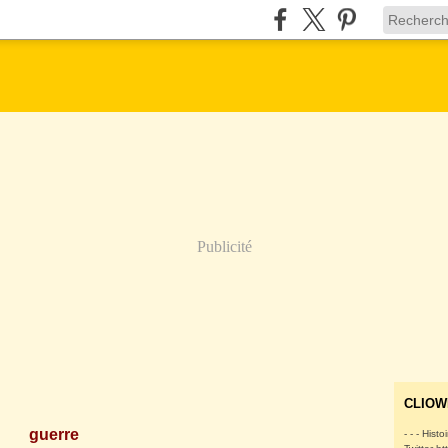
Publicité
CLIOW
guerre
- - - Histo