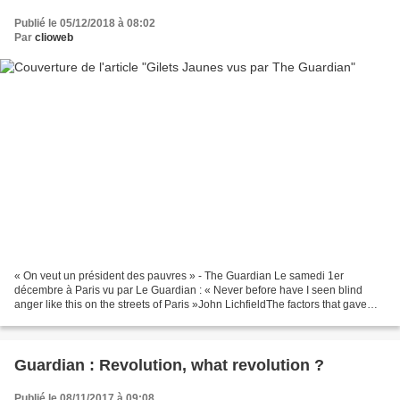
Publié le 05/12/2018 à 08:02
Par
clioweb
« On veut un président des pauvres » - The Guardian Le samedi 1er
décembre à Paris vu par Le Guardian : « Never before have I seen blind
anger like this on the streets of Paris »John LichfieldThe factors that gave
rise to this weekend’s shockingly violent...
Guardian : Revolution, what revolution ?
Publié le 08/11/2017 à 09:08