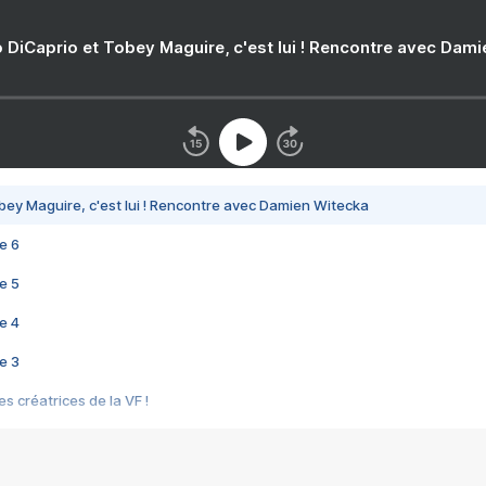
 DiCaprio et Tobey Maguire, c'est lui ! Rencontre avec Dam
bey Maguire, c'est lui ! Rencontre avec Damien Witecka
e 6
e 5
e 4
e 3
s créatrices de la VF !
e 2
e 1