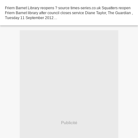
Friern Barnet Library reopens ? source times-series.co.uk Squatters reopen
Friern Barnet library after council closes service Diane Taylor, The Guardian ,
Tuesday 11 September 2012
http://www.guardian.co.uk/books/2012/sep/11/squatters-reopen-friern-barnet-
library?intcmp=239...
Publicité