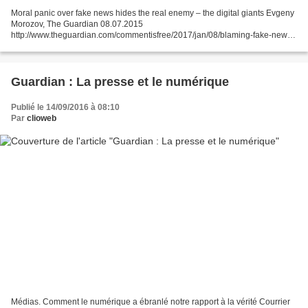
Moral panic over fake news hides the real enemy – the digital giants Evgeny
Morozov, The Guardian 08.07.2015
http://www.theguardian.com/commentisfree/2017/jan/08/blaming-fake-news-
not-the-answer-democracy-crisis
http://www.theguardian.com/commentisfree/2017/jan/08/blaming-fake-news-
not-the-answer-democracy-crisis...
Guardian : La presse et le numérique
Publié le 14/09/2016 à 08:10
Par
clioweb
Médias. Comment le numérique a ébranlé notre rapport à la vérité Courrier