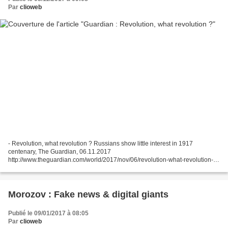
Par
clioweb
- Revolution, what revolution ? Russians show little interest in 1917
centenary, The Guardian, 06.11.2017
http://www.theguardian.com/world/2017/nov/06/revolution-what-revolution-
russians-show-little-interest-in-1917-centenary - Why does the Russian
revolution...
Morozov : Fake news & digital giants
Publié le 09/01/2017 à 08:05
Par
clioweb