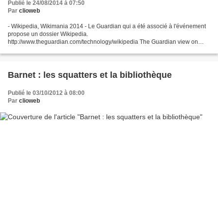
Publié le 24/08/2014 à 07:50
Par
clioweb
- Wikipedia, Wikimania 2014 - Le Guardian qui a été associé à l'événement
propose un dossier Wikipedia.
http://www.theguardian.com/technology/wikipedia The Guardian view on
Wikipedia: evolving truth - Guardian, 07.08.2014
http://www.theguardian.com/commentisfree/2014/aug/07/guardian-view-
wikipedia-evolving-truth...
Barnet : les squatters et la bibliothèque
Publié le 03/10/2012 à 08:00
Par
clioweb