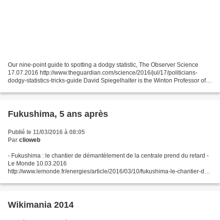
Our nine-point guide to spotting a dodgy statistic, The Observer Science
17.07.2016 http://www.theguardian.com/science/2016/jul/17/politicians-
dodgy-statistics-tricks-guide David Spiegelhalter is the Winton Professor of
the Public Understanding of Risk...
Fukushima, 5 ans après
Publié le 11/03/2016 à 08:05
Par
clioweb
- Fukushima : le chantier de démantèlement de la centrale prend du retard -
Le Monde 10.03.2016
http://www.lemonde.fr/energies/article/2016/03/10/fukushima-le-chantier-de-
demantelement-de-la-centrale-prend-du-retard_4880203_1653054.html [
L'agenda de...
Wikimania 2014