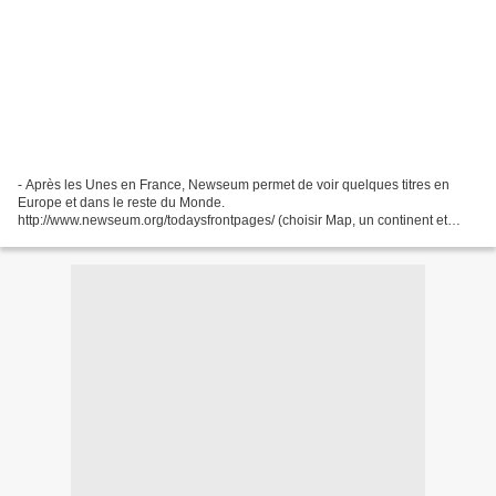
- Après les Unes en France, Newseum permet de voir quelques titres en
Europe et dans le reste du Monde.
http://www.newseum.org/todaysfrontpages/ (choisir Map, un continent et
cliquer sur un titre) Une sélection de Unes dans la presse étrangère
(Newseum,...