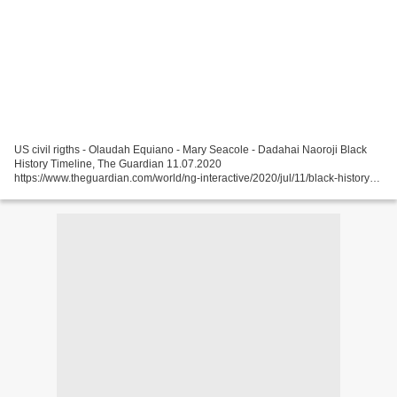
US civil rigths - Olaudah Equiano - Mary Seacole - Dadahai Naoroji Black
History Timeline, The Guardian 11.07.2020
https://www.theguardian.com/world/ng-interactive/2020/jul/11/black-history-
timeline « Britain’s black history month has been running for...