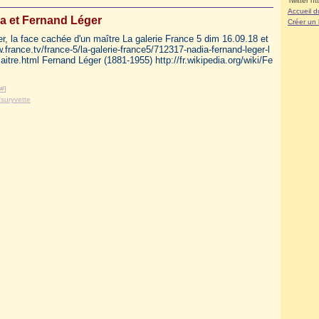
Twitter ht
Accueil d
a et Fernand Léger
Créer un
, la face cachée d'un maître La galerie France 5 dim 16.09.18 et
.france.tv/france-5/la-galerie-france5/712317-nadia-fernand-leger-l
itre.html Fernand Léger (1881-1955) http://fr.wikipedia.org/wiki/Fe
#
]
fsuryvette