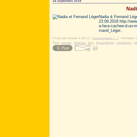
24 septembre 2018
Nadi
Nadia & Fernand Léger
23.09.2018 http://www
a-face-cachee-d-un-ma
rnand_Léger...
Posté par clioweb à 08:12 -
Commentaires [
…
]
- Permalien [
Tags:
parade
,
dpresse
,
biot
,
fernandleger
,
nadialeger
,
gi