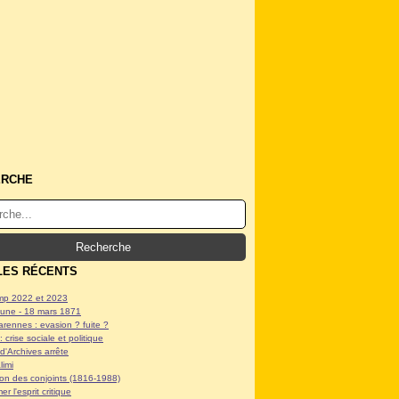
ERCHE
LES RÉCENTS
p 2022 et 2023
ne - 18 mars 1871
arennes : evasion ? fuite ?
: crise sociale et politique
d'Archives arrête
limi
tion des conjoints (1816-1988)
er l'esprit critique