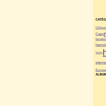
CATÉG
USA
pei
Caen
facebo
hamste
Vichy
interne
Europ
ALBUM