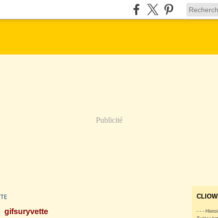
Publicité
TTE
CLIOW
gifsuryvette
- - - Histo