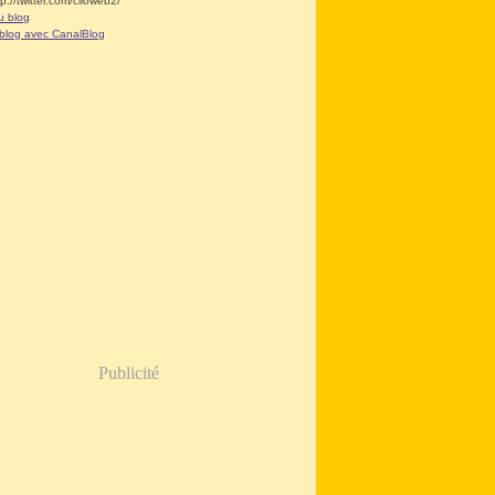
tp://twitter.com/clioweb2/
u blog
 blog avec CanalBlog
Publicité