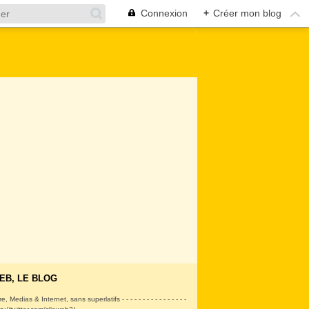
Connexion
+
Créer mon blog
EB, LE BLOG
ire, Medias & Internet, sans superlatifs - - - - - - - - - - - - - - - -