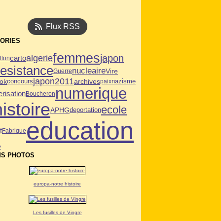
Flux RSS
ORIES
femmes
japon
algerie
carto
llon
resistance
nucleaire
Vire
Guerre
japon2011
ok
archives
concours
paix
nazisme
numerique
risation
Boucheron
histoire
ecole
APHG
deportation
education
t
Fabrique
e
S PHOTOS
europa-notre histoire
Les fusilles de Vingre