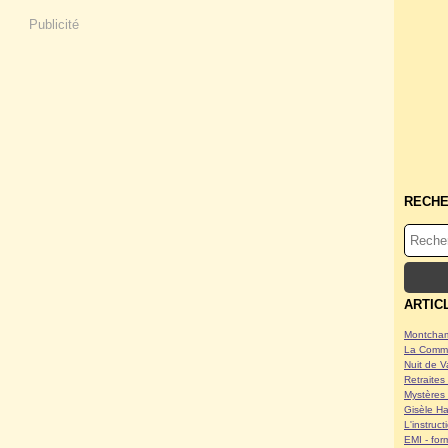
Publicité
RECH
ARTIC
Montcham
La Commu
Nuit de V
Retraites 
Mystères 
Gisèle Ha
L'instruc
EMI - form