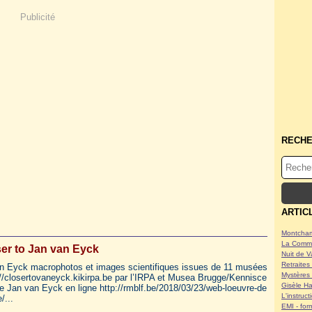
Publicité
RECH
ARTIC
Montcham
La Commu
er to Jan van Eyck
Nuit de V
Retraites 
n Eyck macrophotos et images scientifiques issues de 11 musées
Mystères 
://closertovaneyck.kikirpa.be par l’IRPA et Musea Brugge/Kennisce
Gisèle Ha
e Jan van Eyck en ligne http://rmblf.be/2018/03/23/web-loeuvre-de
L'instruc
/...
EMI - form