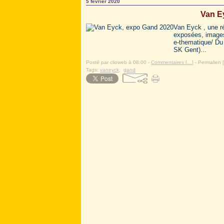
5 février 2020
Van E
Van Eyck , une r
exposées, images
e-thematique/ Du
SK Gent)...
Posté par clioweb à 08:00 -
Commentaires [
…
]
- Permalien [
Tags:
vaneyck
,
gand