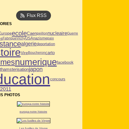
Flux RSS
ORIES
ecole
nucleaire
Caen
Europe
peillon
Guerre
es
USA
Fabrique
Vichy
nazisme
paix
istance
algerie
deportation
toire
Vire
carto
Boucheron
numerique
mmes
facebook
japon
t
hamsterisation
ducation
concours
n2011
S PHOTOS
europa-notre histoire
Les fusilles de Vingre