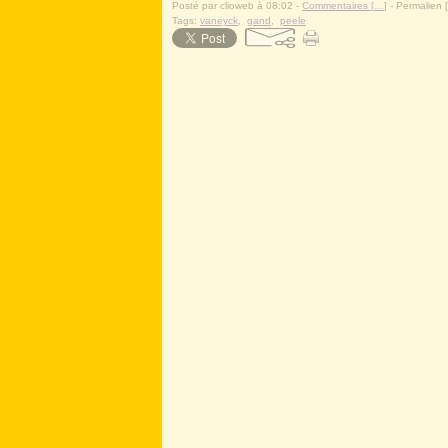
Posté par clioweb à 08:02 -
Commentaires [
…
]
- Permalien [
Tags:
vaneyck
,
gand
,
peele