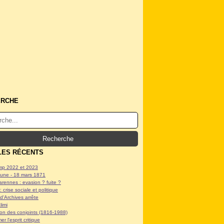
ERCHE
LES RÉCENTS
p 2022 et 2023
ne - 18 mars 1871
arennes : evasion ? fuite ?
: crise sociale et politique
d'Archives arrête
limi
tion des conjoints (1816-1988)
er l'esprit critique