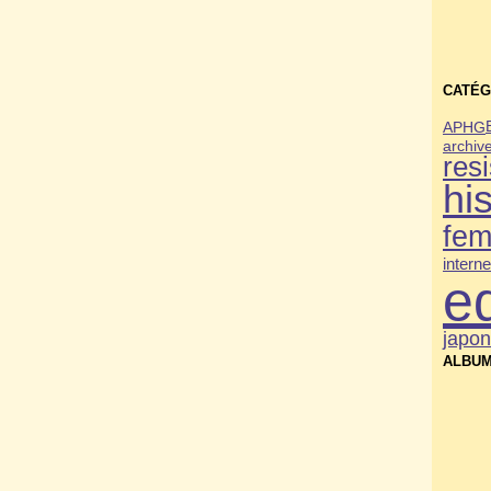
CATÉG
APHG
archiv
res
his
fe
interne
e
japo
ALBUM