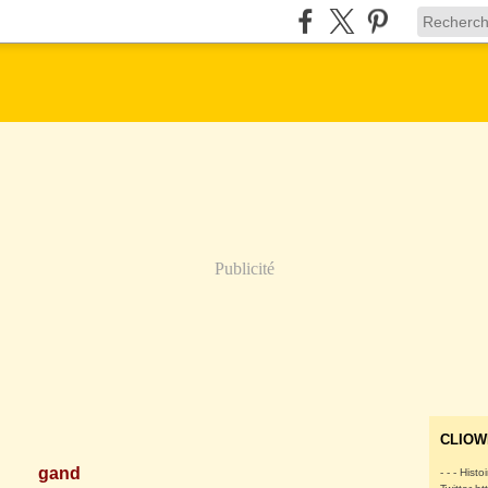
Publicité
CLIOW
gand
- - - Histo