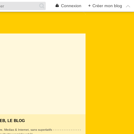
Connexion
+
Créer mon blog
EB, LE BLOG
ire, Medias & Internet, sans superlatifs - - - - - - - - - - - - - - - -