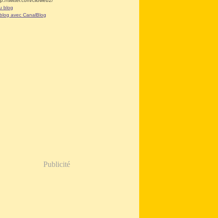
tp://twitter.com/clioweb2/
u blog
 blog avec CanalBlog
Publicité