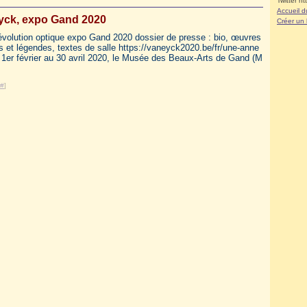
Twitter ht
Accueil d
yck, expo Gand 2020
Créer un
évolution optique expo Gand 2020 dossier de presse : bio, œuvres
 et légendes, textes de salle https://vaneyck2020.be/fr/une-anne
 1er février au 30 avril 2020, le Musée des Beaux-Arts de Gand (M
#
]