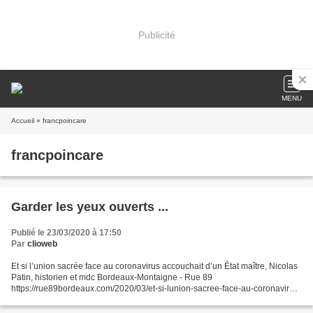
Publicité
MENU
Accueil
» francpoincare
francpoincare
Garder les yeux ouverts ...
Publié le 23/03/2020 à 17:50
Par
clioweb
Et si l’union sacrée face au coronavirus accouchait d’un État maître, Nicolas
Patin, historien et mdc Bordeaux-Montaigne - Rue 89
https://rue89bordeaux.com/2020/03/et-si-lunion-sacree-face-au-coronavirus-
accouchait-dun-etat-maitre/ « Quelles solidarités...