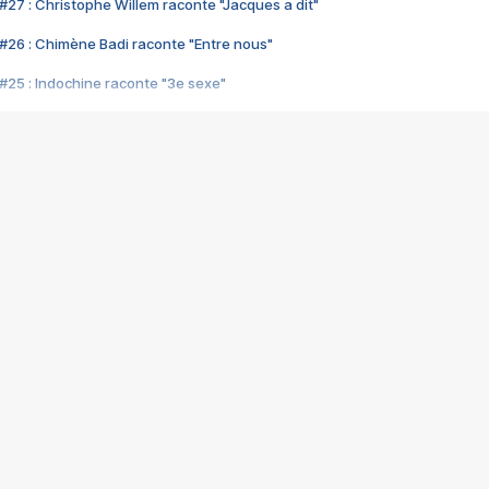
#27 : Christophe Willem raconte "Jacques a dit"
#26 : Chimène Badi raconte "Entre nous"
#25 : Indochine raconte "3e sexe"
#24 : Zaho raconte "C'est chelou"
#23 : Patrick Bruel raconte "Au café des délices"
#22 : Kyo raconte "Le chemin"
#21 : Nolwenn Leroy raconte "Cassé"
#20 : Patrick Hernandez raconte "Born to be alive"
#19 : Lorie raconte "Près de moi"
#18 : Michael Jones raconte "A nos actes manqués" (avec Jean-Jacque
#17 : Khaled raconte "Aïcha"
#16 : Corneille raconte "Parce qu'on vient de loin"
#15 : Indochine raconte "L'aventurier"