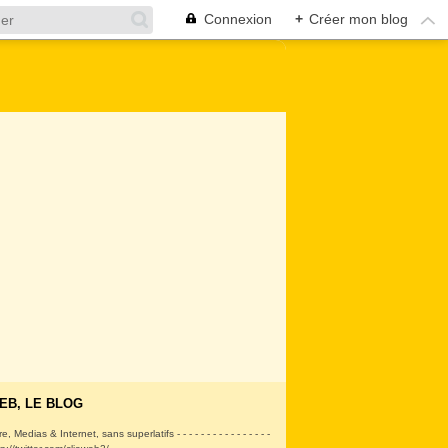
Connexion
+
Créer mon blog
EB, LE BLOG
ire, Medias & Internet, sans superlatifs - - - - - - - - - - - - - - - -