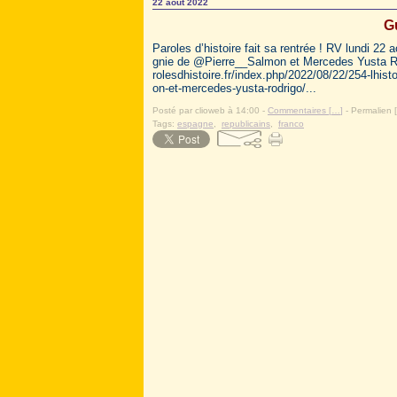
22 août 2022
G
Paroles d’histoire fait sa rentrée ! RV lundi 2
gnie de @Pierre__Salmon et Mercedes Yusta Rodr
rolesdhistoire.fr/index.php/2022/08/22/254-lhist
on-et-mercedes-yusta-rodrigo/...
Posté par clioweb à 14:00 -
Commentaires [
…
]
- Permalien [
Tags:
espagne
,
republicains
,
franco