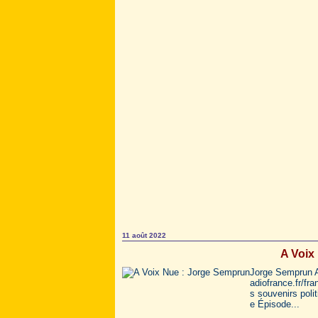
11 août 2022
A Voix
Jorge Semprun A 
adiofrance.fr/fr
s souvenirs polit
e Épisode...