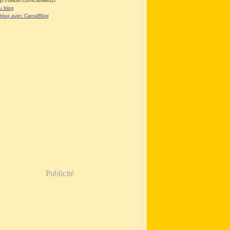
tp://twitter.com/clioweb2/
u blog
 blog avec CanalBlog
Publicité