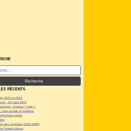
ERCHE
LES RÉCENTS
p 2022 et 2023
ne - 18 mars 1871
arennes : evasion ? fuite ?
: crise sociale et politique
d'Archives arrête
limi
tion des conjoints (1816-1988)
er l'esprit critique