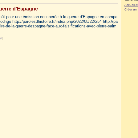
Twitter ht
Accueil d
uerre d'Espagne
Créer un
2 août pour une émission consacrée à la guerre d’Espagne en compa
igo http://parolesdhistoire.fr/index.php/2022/08/22/254 http://pa
oire-de-la-guerre-despagne-face-aux-falsifications-avec-pierre-salm
#
]