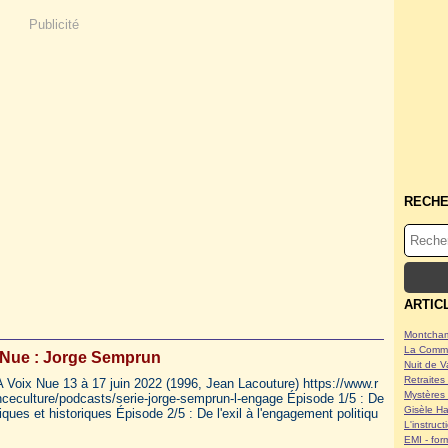
Publicité
RECH
ARTIC
Montcham
La Commu
 Nue : Jorge Semprun
Nuit de V
Retraites 
Voix Nue 13 à 17 juin 2022 (1996, Jean Lacouture) https://www.r
Mystères 
anceculture/podcasts/serie-jorge-semprun-l-engage Épisode 1/5 : De
Gisèle Ha
iques et historiques Épisode 2/5 : De l'exil à l'engagement politiqu
L'instruc
EMI - form