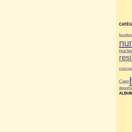
CATÉG
facebo
nu
nucle
res
concou
Caen
deporta
ALBUM