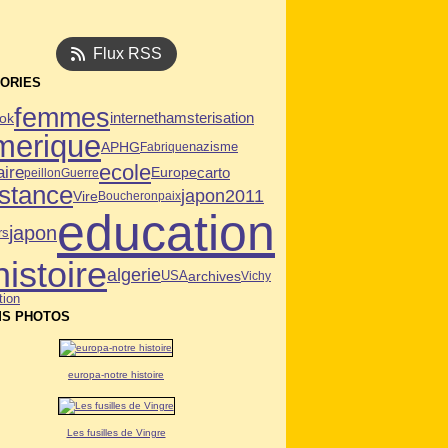
Flux RSS
ORIES
femmes
ok
internet
hamsterisation
merique
APHG
Fabrique
nazisme
ecole
aire
carto
Europe
peillon
Guerre
istance
japon2011
Vire
Boucheron
paix
education
japon
rs
histoire
algerie
USA
archives
Vichy
tion
S PHOTOS
europa-notre histoire
Les fusilles de Vingre