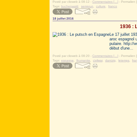
Posté par clioweb à 08:12 -
Commentaires [
…
]
- Permalien [
Tags:
buchenwald
,
semprun
,
culture
,
franco
18 juillet 2016
1936 :
Le 17 juillet 1
aroc espagnol 
pulaire. http:/
début d'une...
Posté par clioweb à 08:20 -
Commentaires [
…
]
- Permalien [
Tags:
espagne
,
lhumanite
,
civilwar
,
dantzig
,
letemps
,
fra