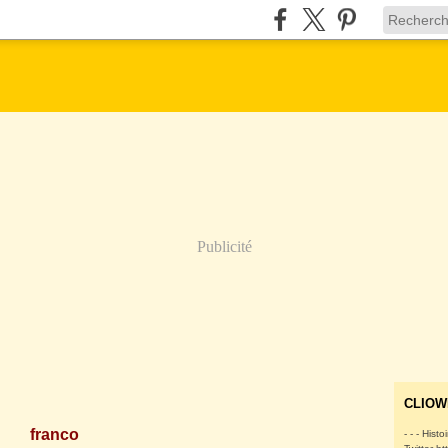
Publicité
CLIOW
franco
- - - Histo