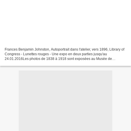
Frances Benjamin Johnston, Autoportrait dans l'atelier, vers 1896, Library of
Congress - Lunettes rouges - Une expo en deux parties jusqu'au
24.01.2016Les photos de 1838 à 1918 sont exposées au Musée de
l'Orangerie.La seconde partie, entre 1919 et 1945,...