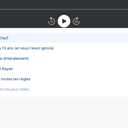
 DayZ
 a 13 ans (et vous l'avez ignoré)
e (littéralement)
im Rayan
 toutes les règles
s les jeux vidéo
us choquant de Rockstar ? - Le scandale BULLY
e plus moche de Steam
du RÊVE tourne au CAUCHEMAR