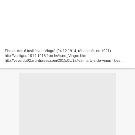
Photos des 6 fusillés de Vingré (04.12.1914, réhabilités en 1921)
http://vestiges.1914.1918.free.fr/Aisne_Vingre.htm
http://veverdu02.wordpress.com/2015/05/12/les-martyrs-de-vingr/ - Les
fusillés de Vingré, un cas emblématique,Frédéric Durdon (Angers)...