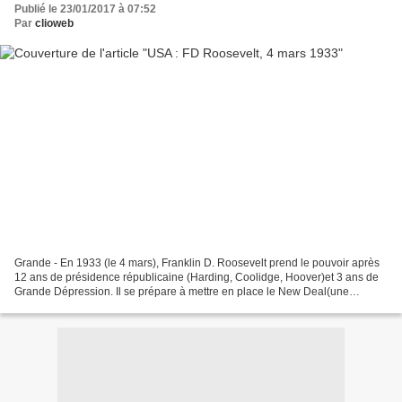
Publié le 23/01/2017 à 07:52
Par
clioweb
Grande - En 1933 (le 4 mars), Franklin D. Roosevelt prend le pouvoir après
12 ans de présidence républicaine (Harding, Coolidge, Hoover)et 3 ans de
Grande Dépression. Il se prépare à mettre en place le New Deal(une
politique insupportable pour bcp de...