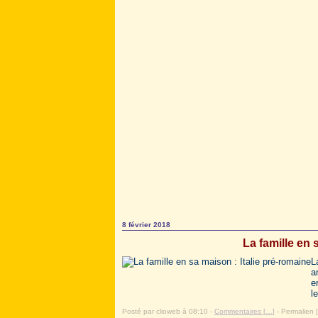
8 février 2018
La famille en 
L
a
e
l
Posté par clioweb à 08:10 -
Commentaires [
…
]
- Permalien [