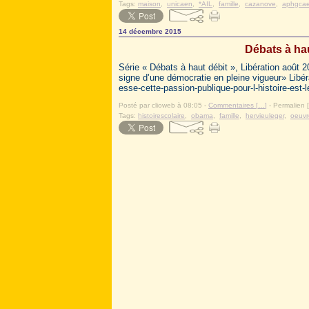
Tags:
maison
,
unicaen
,
*AIL
,
famille
,
cazanove
,
aphgca
14 décembre 2015
Débats à hau
Série « Débats à haut débit », Libération août 2
signe d’une démocratie en pleine vigueur» Libér
esse-cette-passion-publique-pour-l-histoire-est
Posté par clioweb à 08:05 -
Commentaires [
…
]
- Permalien [
Tags:
histoirescolaire
,
obama
,
famille
,
hervieuleger
,
oeuvr