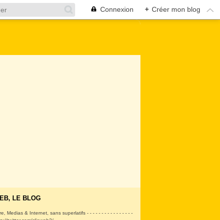
Connexion
+
Créer mon blog
EB, LE BLOG
ire, Medias & Internet, sans superlatifs - - - - - - - - - - - - - - - -