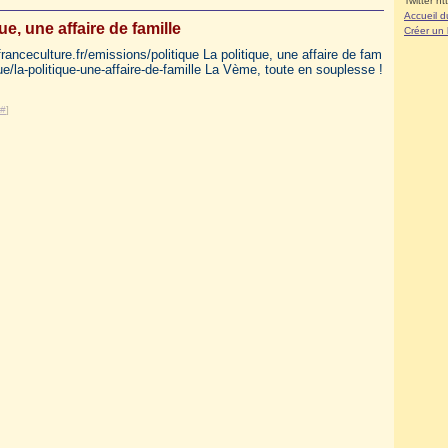
Twitter ht
Accueil d
ue, une affaire de famille
Créer un
ranceculture.fr/emissions/politique La politique, une affaire de fam
que/la-politique-une-affaire-de-famille La Vème, toute en souplesse !
#
]