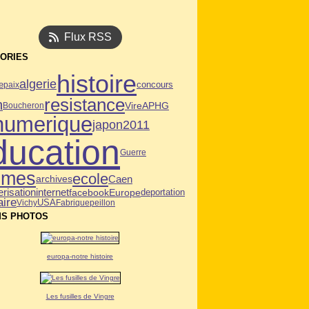
Flux RSS
ORIES
histoire
algerie
e
paix
concours
resistance
n
Vire
APHG
Boucheron
numerique
japon2011
ducation
Guerre
mmes
ecole
Caen
archives
risation
internet
facebook
deportation
Europe
aire
USA
Vichy
Fabrique
peillon
S PHOTOS
europa-notre histoire
Les fusilles de Vingre