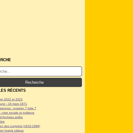
ERCHE
LES RÉCENTS
p 2022 et 2023
ne - 18 mars 1871
arennes : evasion ? fuite ?
: crise sociale et politique
d'Archives arrête
limi
tion des conjoints (1816-1988)
er l'esprit critique