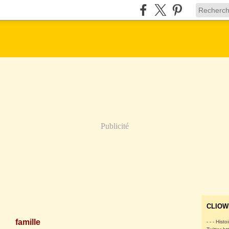
Publicité
CLIOW
famille
- - - Histo