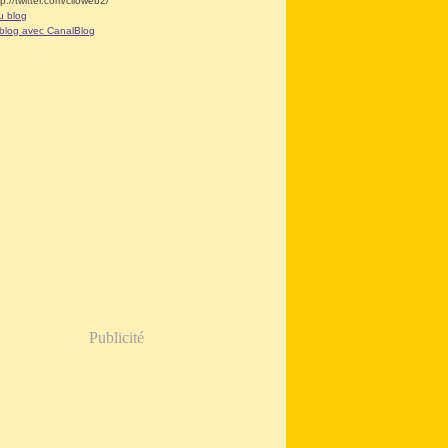
tp://twitter.com/clioweb2/
u blog
 blog avec CanalBlog
Publicité