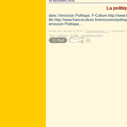
30 décembre 2018
La politiq
dans l’émission Politique, F-Culture http://www.f
ille http://www.franceculture.fr/emissions/politi
émission Politique,...
Posté par clioweb à 10:57 -
Commentaires [
…
]
- Permalien [
Tags:
politique
,
famille
,
constitution1958