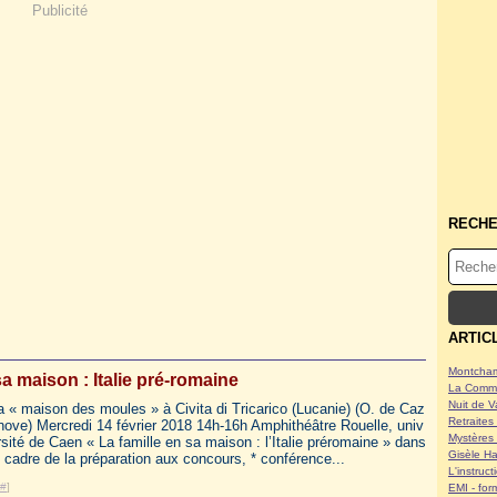
Publicité
RECH
ARTIC
Montcham
sa maison : Italie pré-romaine
La Commu
Nuit de V
a « maison des moules » à Civita di Tricarico (Lucanie) (O. de Caz
Retraites 
nove) Mercredi 14 février 2018 14h-16h Amphithéâtre Rouelle, univ
Mystères 
rsité de Caen « La famille en sa maison : l’Italie préromaine » dans
Gisèle Ha
e cadre de la préparation aux concours, * conférence...
L'instruc
#
]
EMI - form