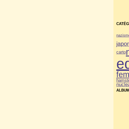
CATÉG
nazism
japo
carto
e
fe
hamste
nucle
ALBUM