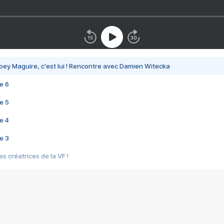
bey Maguire, c'est lui ! Rencontre avec Damien Witecka
e 6
e 5
e 4
e 3
s créatrices de la VF !
e 2
e 1
e Mektoub My Love arrive enfin ! Rencontre avec Shaïn Boumedine et Sal