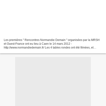
Les premières " Rencontres Normandie Demain " organisées par la MRSH
et Ouest-France ont eu lieu à Caen le 14 mars 2012 -
http://www.normandiedemain.fr/ Les 4 tables rondes ont été filmées, et
devraient arriver en ligne dans un mois sur le site de La...