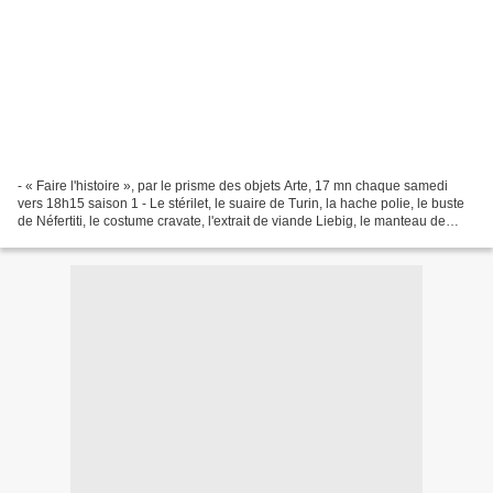
- « Faire l'histoire », par le prisme des objets Arte, 17 mn chaque samedi
vers 18h15 saison 1 - Le stérilet, le suaire de Turin, la hache polie, le buste
de Néfertiti, le costume cravate, l'extrait de viande Liebig, le manteau de
Roger II de Sicile,...