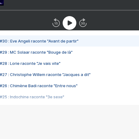
#30 : Eve Angeli raconte "Avant de partir"
#29 : MC Solaar raconte "Bouge de là"
28 : Lorie raconte "Je vais vite"
#27 : Christophe Willem raconte "Jacques a dit"
#26 : Chimène Badi raconte "Entre nous"
#25 : Indochine raconte "3e sexe"
#24 : Zaho raconte "C'est chelou"
#23 : Patrick Bruel raconte "Au café des délices"
#22 : Kyo raconte "Le chemin"