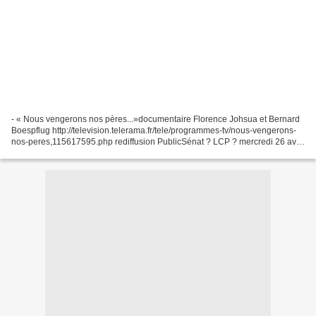
- « Nous vengerons nos pères...»documentaire Florence Johsua et Bernard
Boespflug http://television.telerama.fr/tele/programmes-tv/nous-vengerons-
nos-peres,115617595.php rediffusion PublicSénat ? LCP ? mercredi 26 avril
- 17h00 - « Nous vengerons nos...