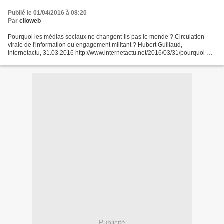
Publié le 01/04/2016 à 08:20
Par
clioweb
Pourquoi les médias sociaux ne changent-ils pas le monde ? Circulation
virale de l'information ou engagement militant ? Hubert Guillaud,
internetactu, 31.03.2016 http://www.internetactu.net/2016/03/31/pourquoi-
les-medias-sociaux-ne-changent-ils-pas-le-monde...
Publicité