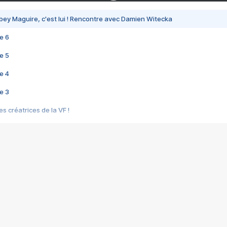
bey Maguire, c'est lui ! Rencontre avec Damien Witecka
e 6
e 5
e 4
e 3
s créatrices de la VF !
e 2
e 1
e Mektoub My Love arrive enfin ! Rencontre avec Shaïn Boumedine et Sal
i : après Toni en famille
elle réalise le bouleversant Dites lui que je l'aime
ais ! Rencontre autour de Vie privée de Rebecca Zlotowski