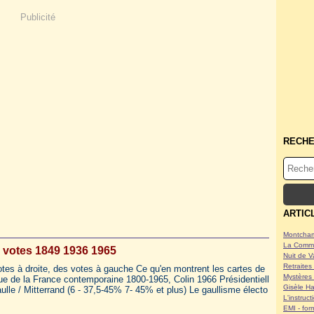
Publicité
RECH
ARTIC
Montcham
La Commu
 votes 1849 1936 1965
Nuit de V
Retraites 
tes à droite, des votes à gauche Ce qu'en montrent les cartes de
Mystères 
ique de la France contemporaine 1800-1965, Colin 1966 Présidentiell
Gisèle Ha
ulle / Mitterrand (6 - 37,5-45% 7- 45% et plus) Le gaullisme électo
L'instruc
EMI - form