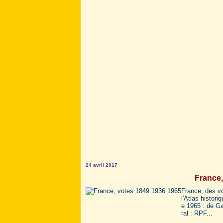
24 avril 2017
France,
France, des vo
l'Atlas histor
e 1965 : de Ga
ral : RPF...