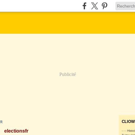
Publicité
FR
CLIOW
electionsfr
- - - Histo