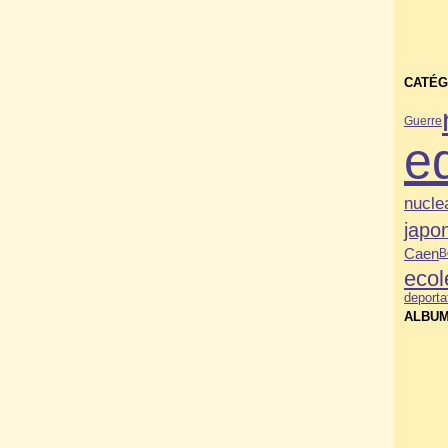
CATÉG
Guerre
e
nucle
japo
Caen
B
ecol
deporta
ALBUM