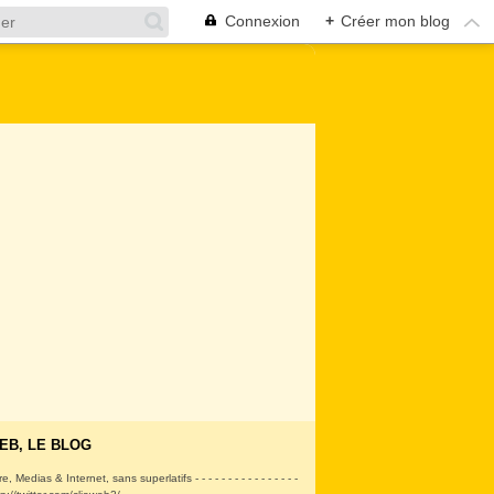
Connexion
+
Créer mon blog
EB, LE BLOG
ire, Medias & Internet, sans superlatifs - - - - - - - - - - - - - - - -