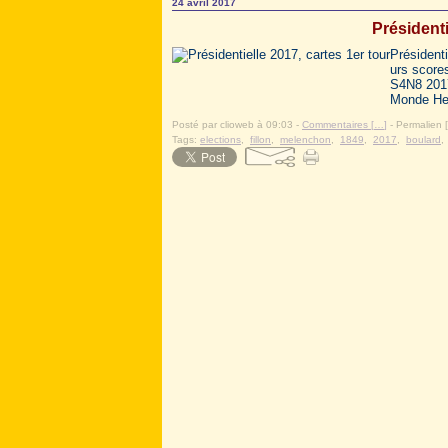
24 avril 2017
Présidenti
Présidenti
urs score
S4N8 2017
Monde Her
Posté par clioweb à 09:03 -
Commentaires [
…
]
- Permalien [
Tags:
elections
,
fillon
,
melenchon
,
1849
,
2017
,
boulard