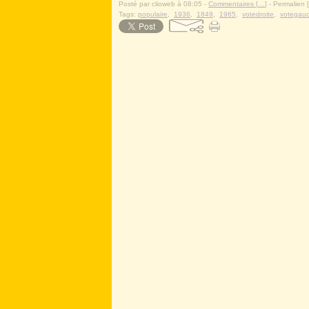
Posté par clioweb à 08:05 -
Commentaires [
…
]
- Permalien [
Tags:
populaire
,
1936
,
1849
,
1965
,
votedroite
,
votegau