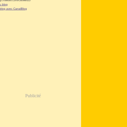
tp://twitter.com/clioweb2/
u blog
 blog avec CanalBlog
Publicité