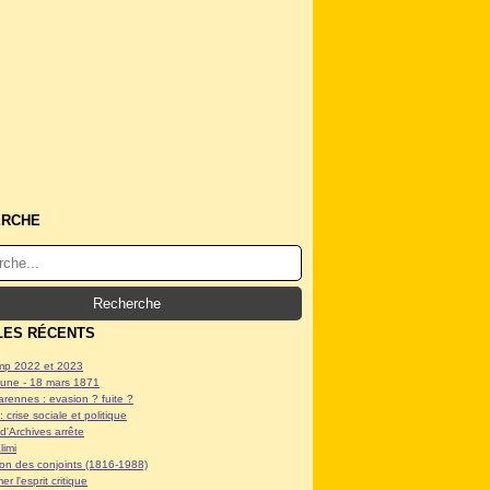
ERCHE
LES RÉCENTS
p 2022 et 2023
ne - 18 mars 1871
arennes : evasion ? fuite ?
: crise sociale et politique
d'Archives arrête
limi
tion des conjoints (1816-1988)
er l'esprit critique