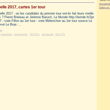
Twitter ht
Accueil d
elle 2017, cartes 1er tour
Créer un
elle 2017 : où les candidats du premier tour ont-ils fait leurs meille
s ? Pierre Breteau et Jérémie Baruch, Le Monde http://lemde.fr/2pr
 - vote Fillon au 1er tour - vote Mélenchon au 1er tour source Le
vé Le Bras :...
#
]
,
votedroite
,
votegauche
,
2017Pr1
,
electionsfr
,
2017-P1