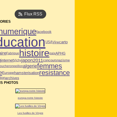
Flux RSS
ORIES
numerique
facebook
ducation
USA
Vire
carto
histoire
aire
APHG
Fabrique
paix
n
japon2011
internet
Vichy
concours
nazisme
femmes
algerie
oucheron
peillon
resistance
e
hamsterisation
Europe
tion
archives
S PHOTOS
europa-notre histoire
Les fusilles de Vingre