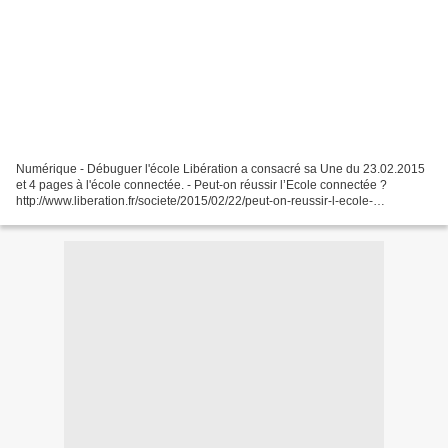
Numérique - Débuguer l'école Libération a consacré sa Une du 23.02.2015
et 4 pages à l'école connectée. - Peut-on réussir l’Ecole connectée ?
http://www.liberation.fr/societe/2015/02/22/peut-on-reussir-l-ecole-
connectee_1207977 «Je veux que la France...