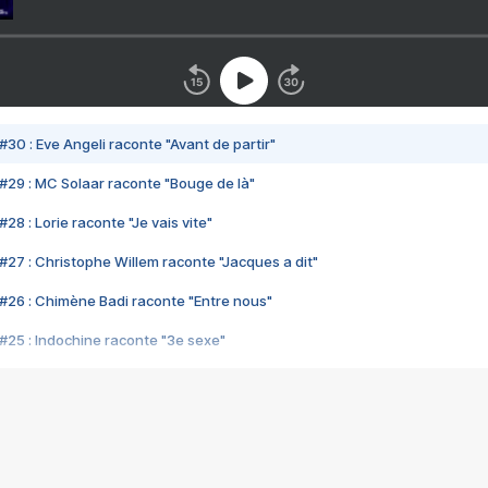
#30 : Eve Angeli raconte "Avant de partir"
#29 : MC Solaar raconte "Bouge de là"
28 : Lorie raconte "Je vais vite"
#27 : Christophe Willem raconte "Jacques a dit"
#26 : Chimène Badi raconte "Entre nous"
#25 : Indochine raconte "3e sexe"
#24 : Zaho raconte "C'est chelou"
#23 : Patrick Bruel raconte "Au café des délices"
#22 : Kyo raconte "Le chemin"