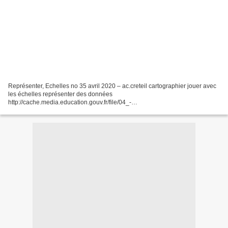
Représenter, Echelles no 35 avril 2020 – ac.creteil cartographier jouer avec
les échelles représenter des données
http://cache.media.education.gouv.fr/file/04_-
_Avril/70/0/echelles_no35_representer_1278700.pdf .