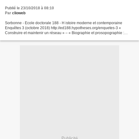
Publié le 23/10/2018 à 08:10
Par
clioweb
Sorbonne - Ecole doctorale 188 - H istoire moderne et contemporaine
Enquêtes 3 (octobre 2018) http://ed188.hypotheses.org/enquetes-3 «
Construire et maintenir un réseau » – « Biographie et prosopographie :
individus et groupes sociaux en histoire », actes...
Publicité