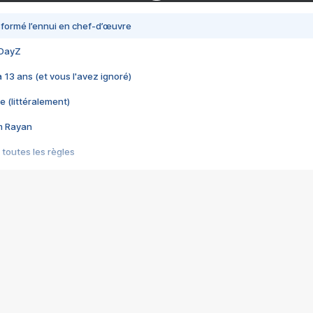
nsformé l’ennui en chef-d’œuvre
 DayZ
 a 13 ans (et vous l'avez ignoré)
e (littéralement)
im Rayan
 toutes les règles
s les jeux vidéo
us choquant de Rockstar ? - Le scandale BULLY
e plus moche de Steam
du RÊVE tourne au CAUCHEMAR
pendant 8 heures
it… à tort