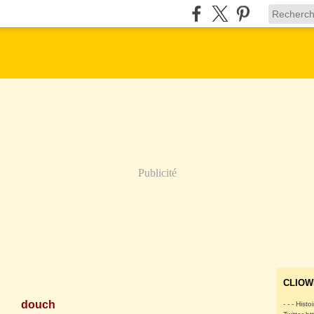
Publicité
CLIOW
douch
- - - Histo