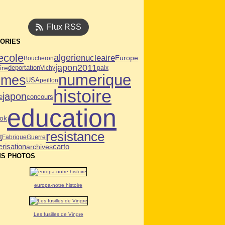
Flux RSS
ORIES
ecole
algerie
nucleaire
Europe
Boucheron
japon2011
ire
deportation
Vichy
paix
numerique
mmes
USA
peillon
histoire
japon
e
concours
education
ok
resistance
t
Fabrique
Guerre
risation
archives
carto
S PHOTOS
europa-notre histoire
Les fusilles de Vingre