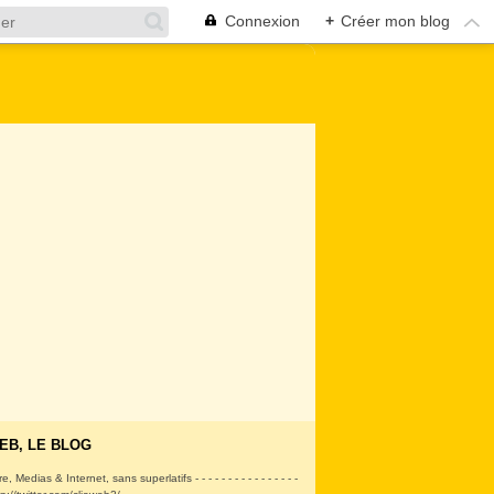
Connexion
+
Créer mon blog
EB, LE BLOG
ire, Medias & Internet, sans superlatifs - - - - - - - - - - - - - - - -