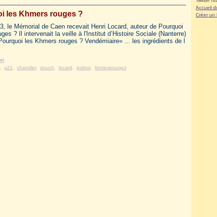
Twitter ht
Accueil d
i les Khmers rouges ?
Créer un
13, le Mémorial de Caen recevait Henri Locard, auteur de Pourquoi
es ? Il intervenait la veille à l'Institut d’Histoire Sociale (Nanterre)
Pourquoi les Khmers rouges ? Vendémiaire« ... les ingrédients de l
#
]
,
s21
,
chandler
,
douch
,
locard
,
polpot
,
khmersrouges