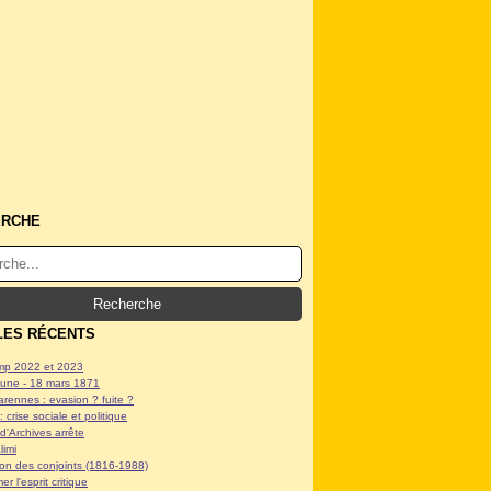
ERCHE
LES RÉCENTS
p 2022 et 2023
ne - 18 mars 1871
arennes : evasion ? fuite ?
: crise sociale et politique
d'Archives arrête
limi
tion des conjoints (1816-1988)
er l'esprit critique