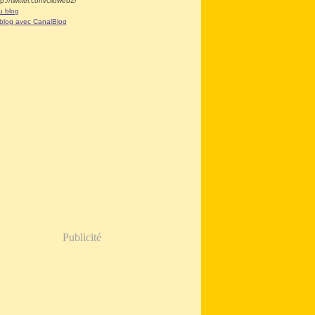
tp://twitter.com/clioweb2/
u blog
 blog avec CanalBlog
Publicité