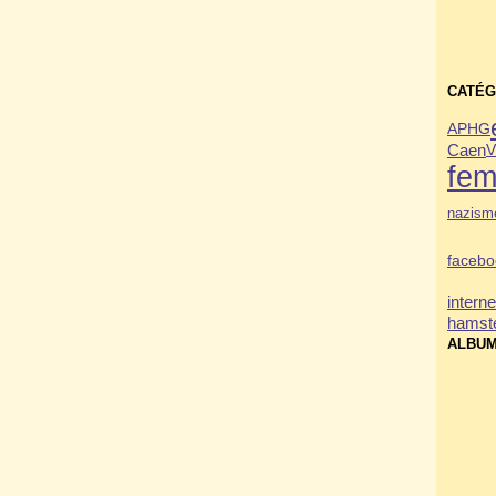
CATÉG
APHG
Caen
V
fe
nazism
facebo
interne
hamste
ALBUM