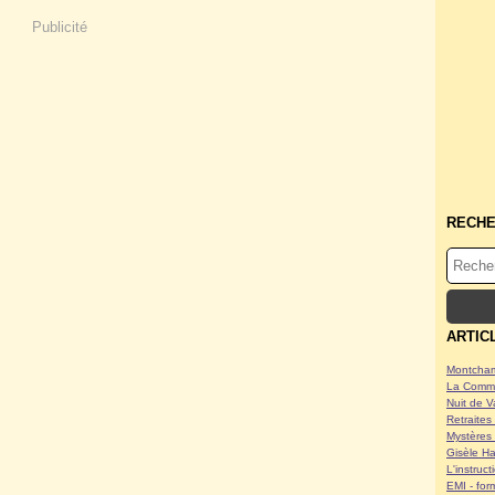
Publicité
RECH
ARTIC
Montcham
La Commu
Nuit de V
Retraites 
Mystères 
Gisèle Ha
L'instruc
EMI - form