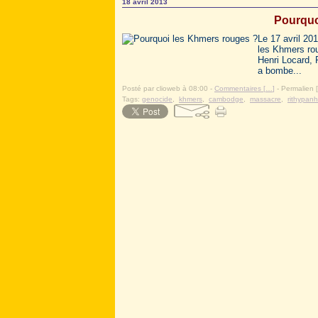
18 avril 2013
Pourquo
Le 17 avril 20
les Khmers roug
Henri Locard, 
a bombe...
Posté par clioweb à 08:00 -
Commentaires [
…
]
- Permalien [
Tags:
genocide
,
khmers
,
cambodge
,
massacre
,
rithypanh