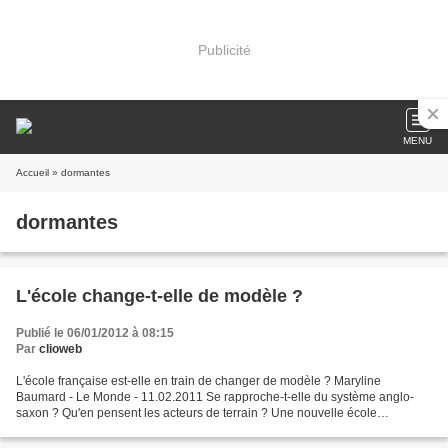
Publicité
MENU
Accueil
» dormantes
dormantes
L'école change-t-elle de modèle ?
Publié le 06/01/2012 à 08:15
Par
clioweb
L'école française est-elle en train de changer de modèle ? Maryline
Baumard - Le Monde - 11.02.2011 Se rapproche-t-elle du système anglo-
saxon ? Qu'en pensent les acteurs de terrain ? Une nouvelle école
s'esquisse. Comme face à un puzzle auquel il manque...