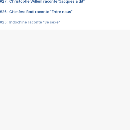
#27 : Christophe Willem raconte "Jacques a dit"
#26 : Chimène Badi raconte "Entre nous"
#25 : Indochine raconte "3e sexe"
#24 : Zaho raconte "C'est chelou"
#23 : Patrick Bruel raconte "Au café des délices"
#22 : Kyo raconte "Le chemin"
#21 : Nolwenn Leroy raconte "Cassé"
#20 : Patrick Hernandez raconte "Born to be alive"
#19 : Lorie raconte "Près de moi"
#18 : Michael Jones raconte "A nos actes manqués" (avec Jean-Jacque
#17 : Khaled raconte "Aïcha"
#16 : Corneille raconte "Parce qu'on vient de loin"
#15 : Indochine raconte "L'aventurier"