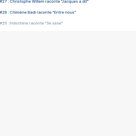
#27 : Christophe Willem raconte "Jacques a dit"
#26 : Chimène Badi raconte "Entre nous"
#25 : Indochine raconte "3e sexe"
#24 : Zaho raconte "C'est chelou"
#23 : Patrick Bruel raconte "Au café des délices"
#22 : Kyo raconte "Le chemin"
#21 : Nolwenn Leroy raconte "Cassé"
#20 : Patrick Hernandez raconte "Born to be alive"
#19 : Lorie raconte "Près de moi"
#18 : Michael Jones raconte "A nos actes manqués" (avec Jean-Jacque
#17 : Khaled raconte "Aïcha"
#16 : Corneille raconte "Parce qu'on vient de loin"
#15 : Indochine raconte "L'aventurier"