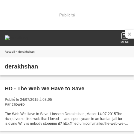
Publicité
MENU
Accueil
» derakhshan
derakhshan
HD - The Web We Have to Save
Publié le 24/07/2015 à 08:05
Par
clioweb
The Web We Have to Save, Hossein Derakhshan, Matter 14.07.2015The
rich, diverse, free web that I loved — and spent years in an Iranian jail for —
is dying.Why is nobody stopping it? http://medium.com/matter/the-web-we-
have-to-save-2eb1fe15a426 Six ans...