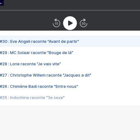
#30 : Eve Angeli raconte "Avant de partir"
#29 : MC Solaar raconte "Bouge de là"
28 : Lorie raconte "Je vais vite"
#27 : Christophe Willem raconte "Jacques a dit"
#26 : Chimène Badi raconte "Entre nous"
#25 : Indochine raconte "3e sexe"
#24 : Zaho raconte "C'est chelou"
#23 : Patrick Bruel raconte "Au café des délices"
#22 : Kyo raconte "Le chemin"