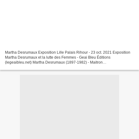
Martha Desrumaux Exposition Lille Palais Rihour - 23 oct. 2021 Exposition
Martha Desrumaux et la lutte des Femmes - Geai Bleu Éditions
(legeaibleu.net) Martha Desrumaux (1897-1982) - Maitron
https://maitron.fr/spip.php?article22548 Martha Desrumaux -...