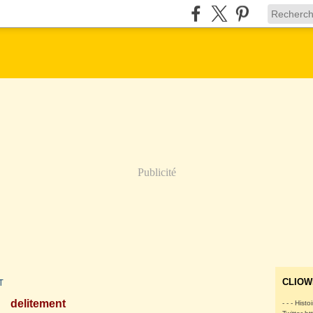
Publicité
T
CLIOW
delitement
- - - Histo