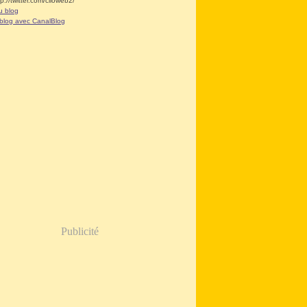
tp://twitter.com/clioweb2/
u blog
 blog avec CanalBlog
Publicité