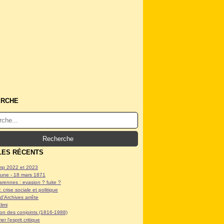
ERCHE
LES RÉCENTS
p 2022 et 2023
ne - 18 mars 1871
arennes : evasion ? fuite ?
: crise sociale et politique
d'Archives arrête
limi
tion des conjoints (1816-1988)
er l'esprit critique