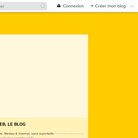
Connexion
+
Créer mon blog
EB, LE BLOG
ire, Medias & Internet, sans superlatifs - - - - - - - - - - - - - - - -