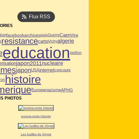
Flux RSS
ORIES
Caen
tion
facebook
archives
Vire
paix
Guerre
resistance
algerie
carto
e
Vichy
education
e
peillon
japon2011
nucleaire
risation
mmes
japon
USA
internet
concours
histoire
ron
merique
APHG
Europe
nazisme
S PHOTOS
europa-notre histoire
Les fusilles de Vingre