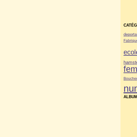
CATÉG
deporta
Fabriqu
ecol
hamste
fe
Bouche
nu
ALBUM