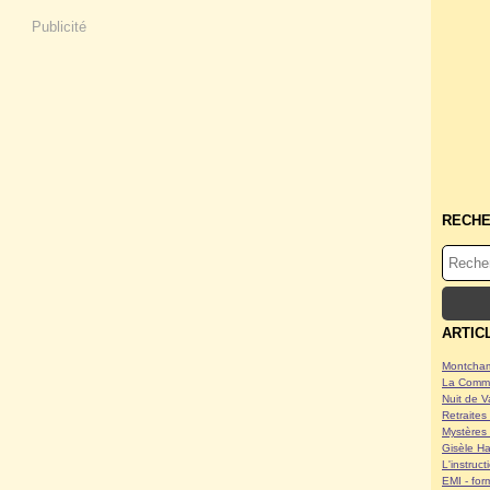
Publicité
RECH
ARTIC
Montcham
La Commu
Nuit de V
Retraites 
Mystères 
Gisèle Ha
L'instruc
EMI - form