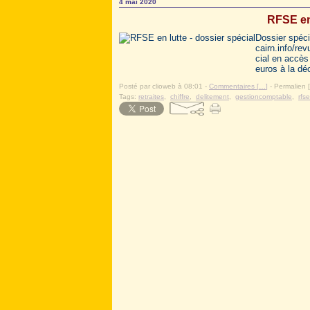
4 mai 2020
RFSE en 
Dossier spéci
cairn.info/r
cial en accès
euros à la dé
Posté par clioweb à 08:01 -
Commentaires [
…
]
- Permalien [
Tags:
retraites
,
chiffre
,
delitement
,
gestioncomptable
,
rfse