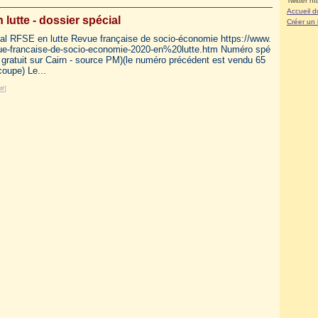
Twitter ht
Accueil d
lutte - dossier spécial
Créer un
al RFSE en lutte Revue française de socio-économie https://www.
evue-francaise-de-socio-economie-2020-en%20lutte.htm Numéro spé
 gratuit sur Cairn - source PM)(le numéro précédent est vendu 65
coupe) Le...
#
]