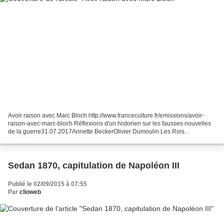
Avoir raison avec Marc Bloch http://www.franceculture.fr/emissions/avoir-
raison-avec-marc-bloch Réflexions d'un historien sur les fausses nouvelles
de la guerre31.07.2017Annette BeckerOlivier Dumoulin Les Rois
thaumaturges01.08.2017Etienne Anheim Murielle...
Sedan 1870, capitulation de Napoléon III
Publié le 02/09/2015 à 07:55
Par
clioweb