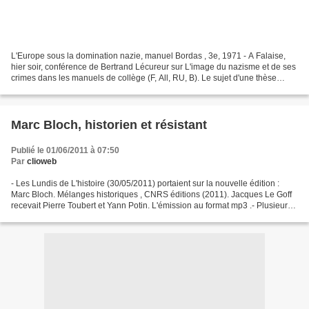
L'Europe sous la domination nazie, manuel Bordas , 3e, 1971 - A Falaise,
hier soir, conférence de Bertrand Lécureur sur L'image du nazisme et de ses
crimes dans les manuels de collège (F, All, RU, B). Le sujet d'une thèse
dirigée par C. Amalvi et soutenue...
Marc Bloch, historien et résistant
Publié le 01/06/2011 à 07:50
Par
clioweb
- Les Lundis de L'histoire (30/05/2011) portaient sur la nouvelle édition :
Marc Bloch. Mélanges historiques , CNRS éditions (2011). Jacques Le Goff
recevait Pierre Toubert et Yann Potin. L'émission au format mp3 .- Plusieurs
ouvrages de Marc Bloch sont...