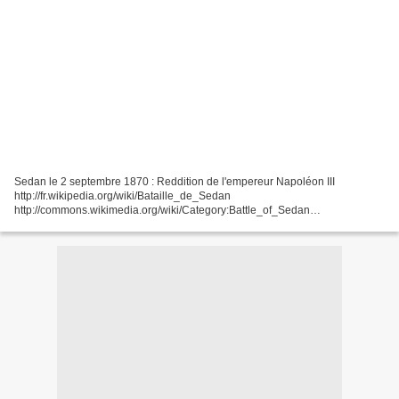
Sedan le 2 septembre 1870 : Reddition de l'empereur Napoléon III
http://fr.wikipedia.org/wiki/Bataille_de_Sedan
http://commons.wikimedia.org/wiki/Category:Battle_of_Sedan
http://fr.wikipedia.org/wiki/Guerre_franco-allemande_de_1870
http://fr.wikipedia.org/wiki/Catégorie:Mémoire_de_la_Guerre_franco-
allemande_de_1870_en_France...