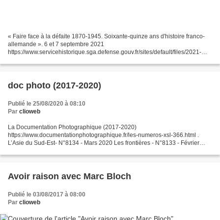
« Faire face à la défaite 1870-1945. Soixante-quinze ans d'histoire franco-
allemande ». 6 et 7 septembre 2021
https://www.servicehistorique.sga.defense.gouv.fr/sites/default/files/2021-
07/Programme-Faire-Face_Version-10072021.pdf
doc photo (2017-2020)
Publié le 25/08/2020 à 08:10
Par
clioweb
La Documentation Photographique (2017-2020)
https://www.documentationphotographique.fr/les-numeros-xsl-366.html .
L’Asie du Sud-Est- N°8134 - Mars 2020 Les frontières - N°8133 - Février
2020 La Méditerranée - N°8132 - Janvier 2020 Les espaces ruraux -...
Avoir raison avec Marc Bloch
Publié le 03/08/2017 à 08:00
Par
clioweb