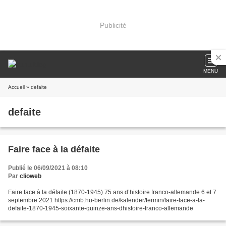
Publicité
MENU
Accueil
» defaite
defaite
Faire face à la défaite
Publié le 06/09/2021 à 08:10
Par
clioweb
Faire face à la défaite (1870-1945) 75 ans d’histoire franco-allemande 6 et 7
septembre 2021 https://cmb.hu-berlin.de/kalender/termin/faire-face-a-la-
defaite-1870-1945-soixante-quinze-ans-dhistoire-franco-allemande