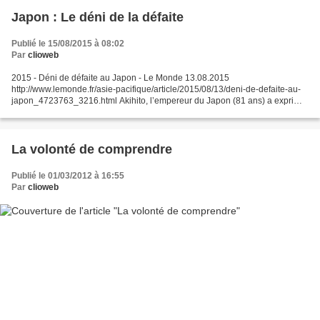
Japon : Le déni de la défaite
Publié le 15/08/2015 à 08:02
Par
clioweb
2015 - Déni de défaite au Japon - Le Monde 13.08.2015
http://www.lemonde.fr/asie-pacifique/article/2015/08/13/deni-de-defaite-au-
japon_4723763_3216.html Akihito, l’empereur du Japon (81 ans) a exprimé,
samedi 15 août, de « profonds remords » pour la Seconde...
La volonté de comprendre
Publié le 01/03/2012 à 16:55
Par
clioweb