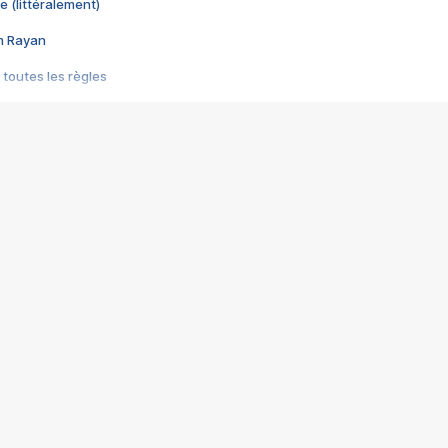
e (littéralement)
im Rayan
 toutes les règles
s les jeux vidéo
us choquant de Rockstar ? - Le scandale BULLY
e plus moche de Steam
du RÊVE tourne au CAUCHEMAR
pendant 8 heures
it… à tort
umiliés par un jeu vidéo
ire - Final Fantasy 8
ti un empire - Age of Empires
story DOFUS