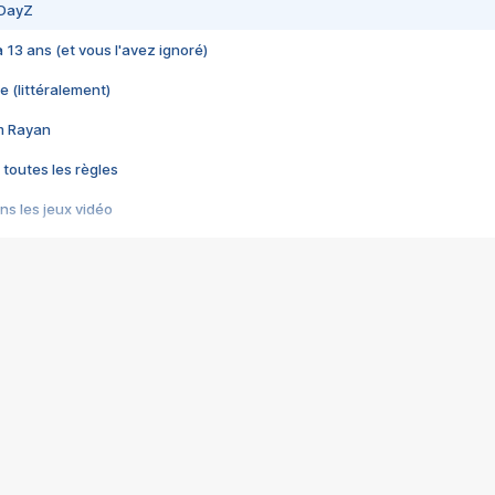
 DayZ
 a 13 ans (et vous l'avez ignoré)
e (littéralement)
im Rayan
 toutes les règles
s les jeux vidéo
us choquant de Rockstar ? - Le scandale BULLY
e plus moche de Steam
du RÊVE tourne au CAUCHEMAR
pendant 8 heures
it… à tort
umiliés par un jeu vidéo
ire - Final Fantasy 8