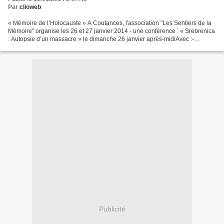
Par
clioweb
« Mémoire de l’Holocauste » A Coutances, l'association "Les Sentiers de la
Mémoire" organise les 26 et 27 janvier 2014 - une conférence : « Srebrenica
: Autopsie d’un massacre » le dimanche 26 janvier après-midiAvec :-
Florence Hartmann, ancienne journaliste...
Publicité