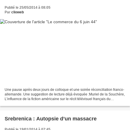
Publié le 25/05/2014 à 08:05
Par
clioweb
Une pause après deux jours de colloque et une soirée réconciliation franco-
allemande. Une suggestion de lecture déjà évoquée :Muriel de la Souchère,
L’influence de la fiction américaine sur le récit télévisuel français du
débarquement de Normandie : du...
Srebrenica : Autopsie d’un massacre
Publié le 19/01/2014 à 07:45