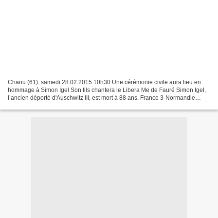
Chanu (61). samedi 28.02.2015 10h30 Une cérémonie civile aura lieu en
hommage à Simon Igel Son fils chantera le Libera Me de Fauré Simon Igel,
l’ancien déporté d'Auschwitz III, est mort à 88 ans. France 3-Normandie
http://france3-regions.francetvinfo.fr/basse-normandie/2015/02/08/simon-
igel-ancien-deporte-auschwitz-est-mort-hier-caen-651125.html...