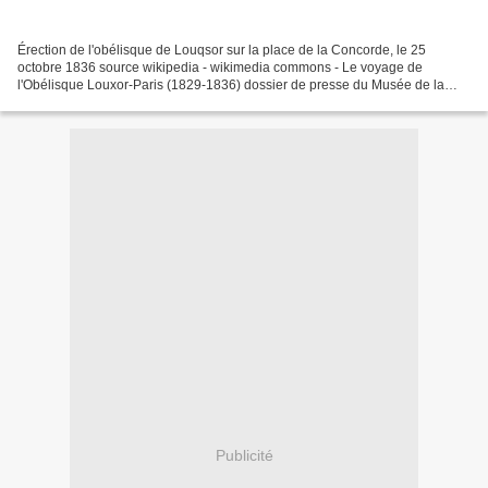
Érection de l'obélisque de Louqsor sur la place de la Concorde, le 25
octobre 1836 source wikipedia - wikimedia commons - Le voyage de
l'Obélisque Louxor-Paris (1829-1836) dossier de presse du Musée de la
Marine http://www.musee-
marine.fr/sites/default/files/visuel_blocs_article/dossier_presse_louxor_def2
_bd_double.pdf...
Publicité