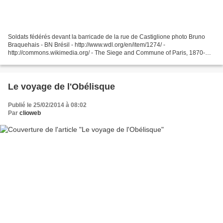
Soldats fédérés devant la barricade de la rue de Castiglione photo Bruno
Braquehais - BN Brésil - http://www.wdl.org/en/item/1274/ -
http://commons.wikimedia.org/ - The Siege and Commune of Paris, 1870-
1871 - Northwestern University Library - Special...
Le voyage de l'Obélisque
Publié le 25/02/2014 à 08:02
Par
clioweb