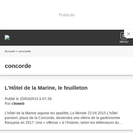
Publicité
MENU
Accueil
» concorde
concorde
L'Hôtel de la Marine, le feuilleton
Publié le 25/04/2015 à 07:38
Par
clioweb
L’hôtel de la Marine aiguise les appétits, Le Monde 23.04.2015 L’hôtel
parisien, place de la Concorde, deviendra une vitrine de la gastronomie
française en 2017. Une « offense » à l’histoire, selon les défenseurs du
bâtiment. http://www.lemonde.fr/m-gastronomie/article/2015/04/23/l-hotel-de-
la-marine-aiguise-les-appetits_4621069_4497540.html...