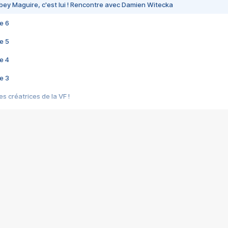
bey Maguire, c'est lui ! Rencontre avec Damien Witecka
e 6
e 5
e 4
e 3
s créatrices de la VF !
e 2
e 1
e Mektoub My Love arrive enfin ! Rencontre avec Shaïn Boumedine et Sal
i : après Toni en famille
elle réalise le bouleversant Dites lui que je l'aime
ais ! Rencontre autour de Vie privée de Rebecca Zlotowski
 de Marguerite, Grave... Rencontre avec Ella Rumpf